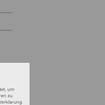
det, um
ren zu
zerklärung.