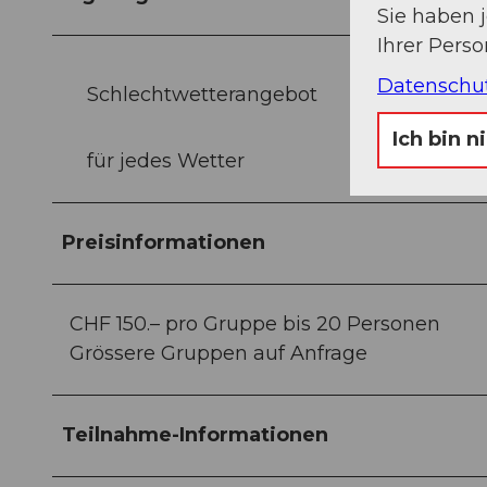
Sie haben 
Ihrer Pers
Datenschu
Schlechtwetterangebot
Ich bin n
für jedes Wetter
Preisinformationen
CHF 150.– pro Gruppe bis 20 Personen
Grössere Gruppen auf Anfrage
Teilnahme-Informationen