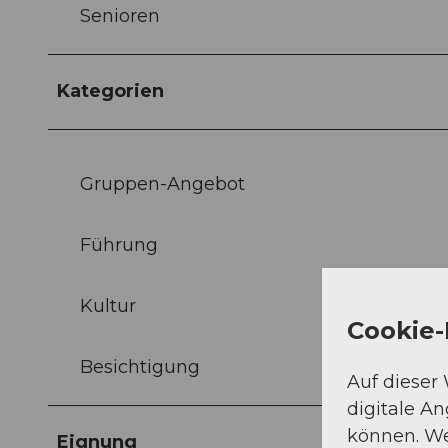
Senioren
Kategorien
Gruppen-Angebot
Führung
Kultur
Cookie-
Besichtigung
Auf dieser
digitale A
können. We
Eignung