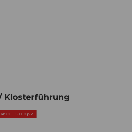
Informieren
Buchen
Business
W
/ Klosterführung
ab CHF 150.00 p.P.