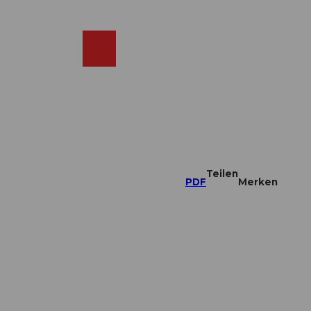
DE
ebcams
Merkzettel
Suche
Shop
Teilen
PDF
Merken