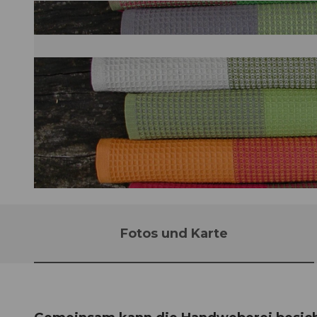
© Tourismus Maria-Rickenbach |
CC-BY-NC-ND
Fotos und Karte