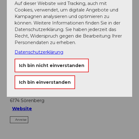
Auf dieser Website wird Tracking, auch mit
Führung durch den Maschinenraum und die
Cookies, verwendet, um digitale Angebote und
Talstation
Kampagnen analysieren und optimieren zu
Retourticket Luftseilbahn Brienzer Rothorn
können. Weitere Informationen finden Sie in der
Mittagessen (exkl. Getränke) im
Gipfel-
Datenschutzerklärung. Sie haben jederzeit das
Restaurant Rothorn
Recht, Widerspruch gegen die Bearbeitung Ihrer
Personendaten zu erheben.
Ansprechpartner:in
Datenschutzerklärung
Bergbahnen Sörenberg AG
Ich bin nicht einverstanden
Kontaktdaten
Ich bin einverstanden
Talstation Rothorn
Schönenboden
6174
Sörenberg
Website
Anreise