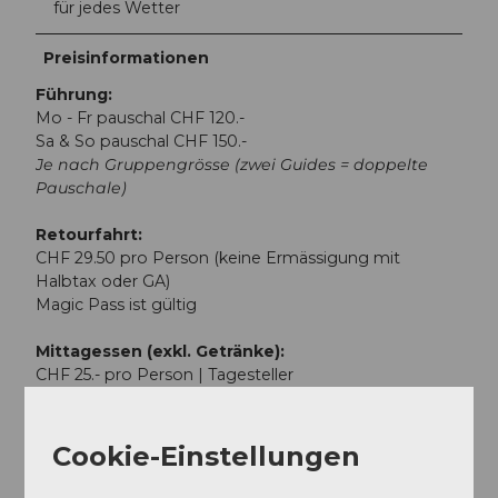
für jedes Wetter
Preisinformationen
Führung:
Mo - Fr pauschal CHF 120.-
Sa & So pauschal CHF 150.-
Je nach Gruppengrösse (zwei Guides = doppelte
Pauschale)
Retourfahrt:
CHF 29.50 pro Person (keine Ermässigung mit
Halbtax oder GA)
Magic Pass ist gültig
Mittagessen (exkl. Getränke):
CHF 25.- pro Person | Tagesteller
CHF 30.- pro Person | 2-Gang Menü
CHF 36.50 pro Person | 3-Gang Menü
Cookie-Einstellungen
Leistungen