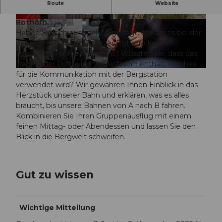
Gruppenausflug mit einer Führung im
Route
Website
Maschinenraum der Luftseilbahn Brienzer
Rothorn.
© BRUNO ROEOESLI |
CC-BY-NC-ND
© UNESCO Biosphäre Entlebuch / Laila Bosco,
laila_bosco |
CC-BY-NC-ND
Haben Sie sich auch schon gefragt, warum es bei der
neuen Pendelbahn Brienzer Rothorn keinen
Kabinenführer mehr braucht? Wussten Sie, dass das
Tragseil der Luftseilbahn Glasfasern enthält, welches
© Bergbahnen Sörenberg AG / Christian Krebs Photography |
CC-BY-NC-ND
für die Kommunikation mit der Bergstation
verwendet wird? Wir gewähren Ihnen Einblick in das
Herzstück unserer Bahn und erklären, was es alles
braucht, bis unsere Bahnen von A nach B fahren.
Kombinieren Sie Ihren Gruppenausflug mit einem
feinen Mittag- oder Abendessen und lassen Sie den
Blick in die Bergwelt schweifen.
Gut zu wissen
Wichtige Mitteilung