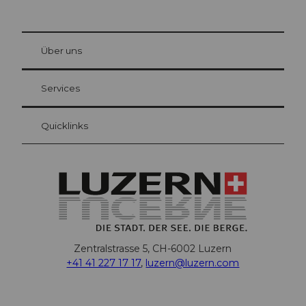
© Be
at Bre
chbü
hl
Über uns
Gästekarte Luzern
Ihre Vorteile als Übernachtungsgast
Services
Quicklinks
Zentralstrasse 5, CH-6002 Luzern
+41 41 227 17 17
,
luzern@luzern.com
F
X
Y
I
T
T
P
L
W
T