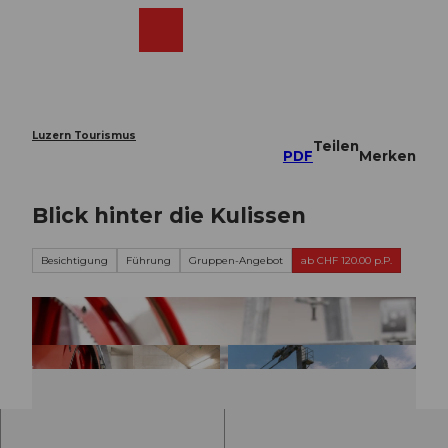
Z
u
Webcams
Merkzettel
Suche
Menü
Shop
m
I
n
h
a
Luzern Tourismus
Teilen
l
PDF
Merken
t
Blick hinter die Kulissen
Besichtigung
Führung
Gruppen-Angebot
ab CHF 120.00 p.P.