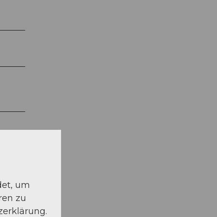
det, um
ren zu
zerklärung.