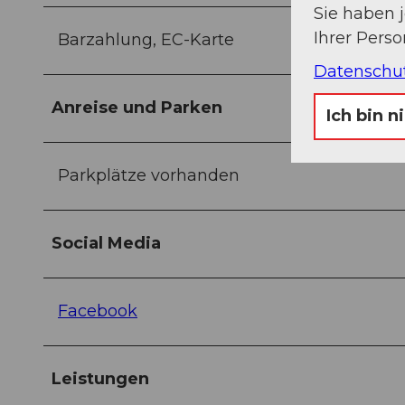
Sie haben 
Ihrer Pers
Barzahlung, EC-Karte
Datenschu
Anreise und Parken
Ich bin n
Parkplätze vorhanden
Social Media
Facebook
Leistungen