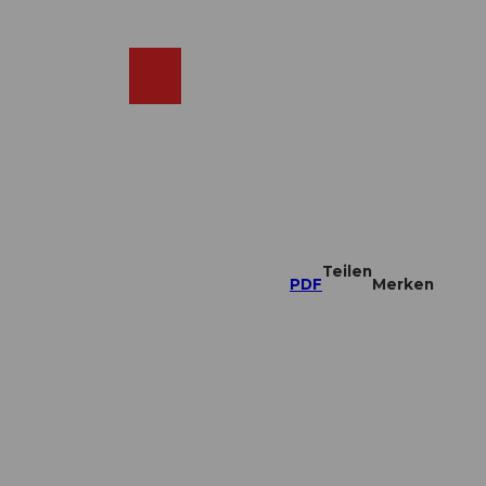
DE
ebcams
Merkzettel
Suche
Shop
Teilen
PDF
Merken