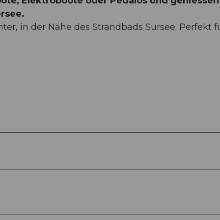
oote, Elektroboote oder Pedalos und geniessen
rsee.
er, in der Nähe des Strandbads Sursee. Perfekt f