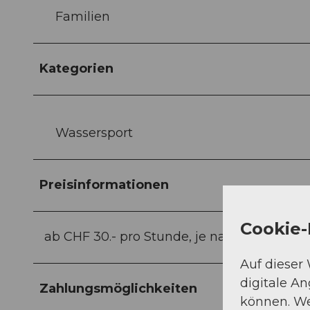
Familien
Kategorien
Wassersport
Preisinformationen
Cookie-
ab CHF 30.- pro Stunde, je nach Boottyp un
Auf dieser
digitale A
Zahlungsmöglichkeiten
können. We