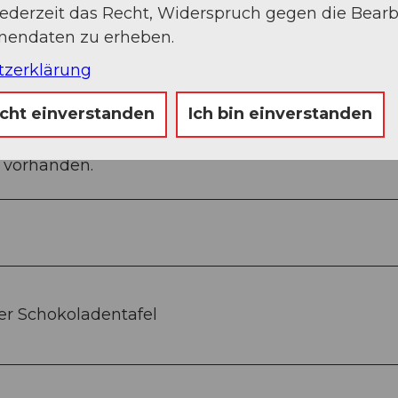
jederzeit das Recht, Widerspruch gegen die Bear
onendaten zu erheben.
tzerklärung
icht einverstanden
Ich bin einverstanden
ehminuten ab Willisau Bahnhof.
e vorhanden.
ter Schokoladentafel