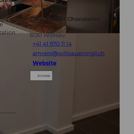
bohne
Kontaktdaten
l.
Café Amrein Chocolatier
ie
Hauptgasse 24
tation
6130
Willisau
+41 41 970 11 14
amrein@willisauerringli.ch
Website
Anreise