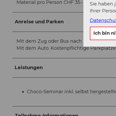
Material pro Person CHF 35.-
Sie haben 
Ihrer Pers
Datenschu
Anreise und Parken
Ich bin n
Mit dem Zug oder Bus nach Willisau. 10 G
Mit dem Auto. Kostenpflichtige Parkplätz
Leistungen
Choco-Seminar inkl. selbst hergestell
Teilnahme-Informationen