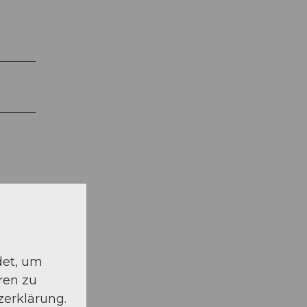
det, um
ren zu
zerklärung.