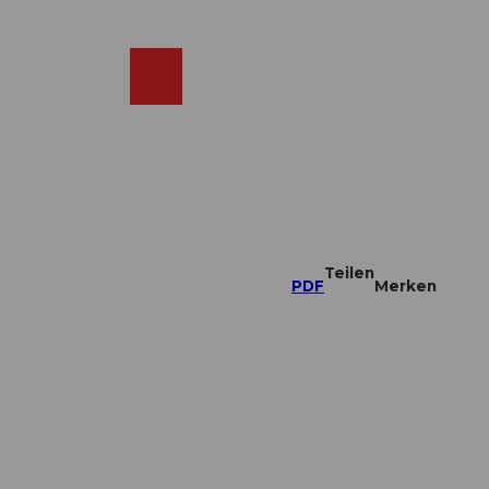
DE
ebcams
Merkzettel
Suche
Shop
Teilen
PDF
Merken