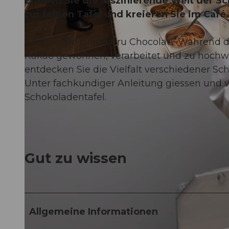
Erleben Sie die faszinierende Welt der 
zur feinen Tafel und kreieren Sie im Café
Kennen Sie Grand Cru Chocolat? Während de
Kakao gewonnen, verarbeitet und zu hochwer
©
CC-BY-NC-ND
entdecken Sie die Vielfalt verschiedener Sc
Unter fachkundiger Anleitung giessen und v
Schokoladentafel.
Gut zu wissen
Allgemeine Informationen