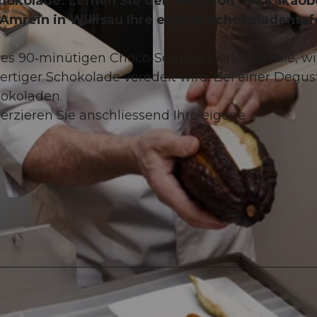
Schokolade: Lernen Sie den Weg von der Kakao
 Amrein in Willisau Ihre eigene Schokoladentafe
s 90‑minütigen Choco‑Seminars erfahren Sie, w
tiger Schokolade veredelt wird. Bei einer Degus
©
CC-BY-NC-ND
hokoladen.
erzieren Sie anschliessend Ihre eigene