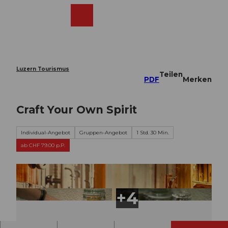
Z
u
Webcams
Merkzettel
Suche
Menü
Shop
m
I
n
h
a
Luzern Tourismus
Teilen
l
PDF
Merken
t
Craft Your Own Spirit
Individual-Angebot
Gruppen-Angebot
1 Std. 30 Min.
ab CHF 79.00 p.P.