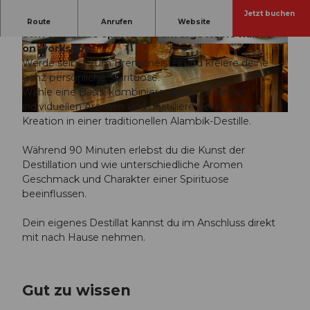
Jetzt buchen
Discover the art of distillation and craft your very
Route
Anrufen
Website
own signature spirit in an unforgettable hands-
on workshop.
© Hidden Craft Distillery | KI-optimiert |
© Hidden Craft Distillery | KI-optimiert |
CC-BY-NC-ND
CC-BY-NC-ND
Werde selbst zum Brennmeister und kreiere deine
ganz persönliche Spirituose.
Wähle eine Basis, kombiniere diese mit deinen
individuellen Aromen und destilliere deine eigene
© Hidden Craft Distillery | KI-optimiert |
CC-BY-NC-ND
Kreation in einer traditionellen Alambik-Destille.
Während 90 Minuten erlebst du die Kunst der
Destillation und wie unterschiedliche Aromen
Geschmack und Charakter einer Spirituose
beeinflussen.
Dein eigenes Destillat kannst du im Anschluss direkt
mit nach Hause nehmen.
Gut zu wissen