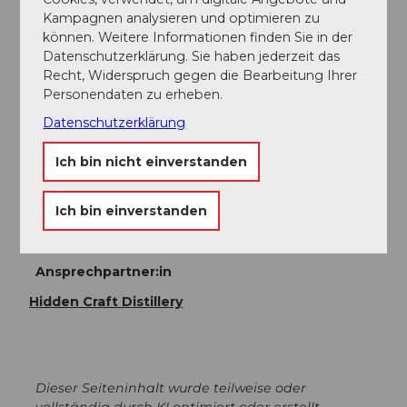
Leistungen
Kampagnen analysieren und optimieren zu
können. Weitere Informationen finden Sie in der
Take home your own handcrafted spirit
Datenschutzerklärung. Sie haben jederzeit das
Create your signature flavour profile
Recht, Widerspruch gegen die Bearbeitung Ihrer
Distill your spirit hands-on
Personendaten zu erheben.
Datenschutzerklärung
Teilnahme-Informationen
Ich bin nicht einverstanden
Anzahl Teilnehmer (minimal): 1
Ich bin einverstanden
Anzahl Teilnehmer (maximal): 12
Ansprechpartner:in
Hidden Craft Distillery
Dieser Seiteninhalt wurde teilweise oder
vollständig durch KI optimiert oder erstellt.