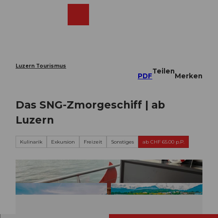
Z
u
Webcams
Merkzettel
Suche
Menü
Shop
m
I
n
h
a
Luzern Tourismus
Teilen
l
PDF
Merken
t
Das SNG-Zmorgeschiff | ab
Luzern
Kulinarik
Exkursion
Freizeit
Sonstiges
ab CHF 65.00 p.P.