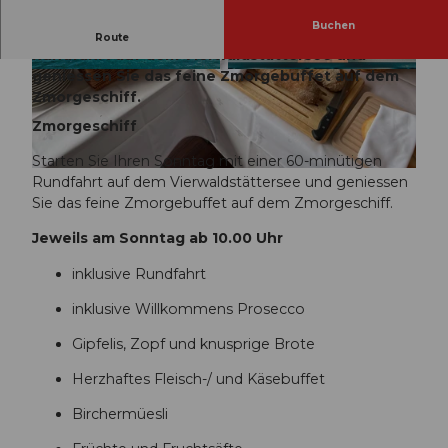
Buchen
Starten Sie Ihren Sonntag mit einer 60-minütigen
Route
Rundfahrt auf dem Vierwaldstättersee und
geniessen Sie das feine Zmorgebuffet auf dem
M
G
Zmorgeschiff.
S
r
_
u
Zmorgeschiff
S
n
Starten Sie Ihren Sonntag mit einer 60-minütigen
w
d
I
Rundfahrt auf dem Vierwaldstättersee und geniessen
i
b
M
Sie das feine Zmorgebuffet auf dem Zmorgeschiff.
t
i
G
z
l
Jeweils am Sonntag ab 10.00 Uhr
_
e
d
3
r
-
inklusive Rundfahrt
2
l
M
1
inklusive Willkommens Prosecco
a
i
9
n
t
Gipfelis, Zopf und knusprige Brote
.
d
t
J
%
a
Herzhaftes Fleisch-/ und Käsebuffet
P
2
g
G
Birchermüesli
0
s
f
s