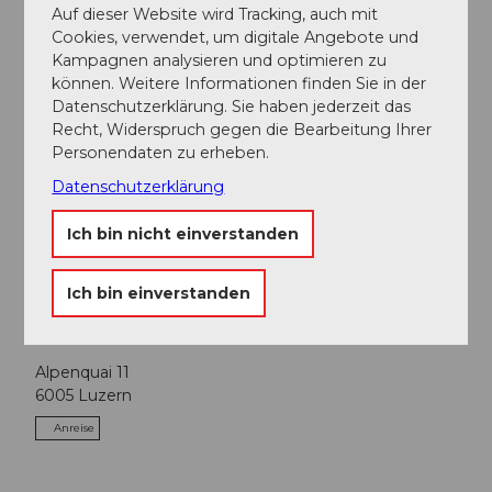
Auf dieser Website wird Tracking, auch mit
Kulinarik
Cookies, verwendet, um digitale Angebote und
Kampagnen analysieren und optimieren zu
können. Weitere Informationen finden Sie in der
Exkursion
Datenschutzerklärung. Sie haben jederzeit das
Recht, Widerspruch gegen die Bearbeitung Ihrer
Freizeit
Personendaten zu erheben.
Datenschutzerklärung
Sonstiges
Ich bin nicht einverstanden
Anreise und Parken
Boarding am Schwanenplatz, Luzern
Ich bin einverstanden
Kontaktdaten
Alpenquai 11
6005
Luzern
Anreise