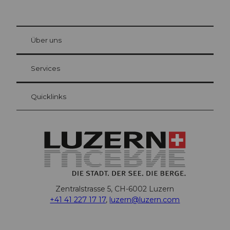
© Be
at Bre
chbü
hl
Über uns
Gästekarte Luzern
Ihre Vorteile als Übernachtungsgast
Services
Quicklinks
Zentralstrasse 5, CH-6002 Luzern
+41 41 227 17 17
,
luzern@luzern.com
F
X
Y
I
T
T
P
L
W
T