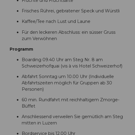
Früchte und Fruchtsäfte
%
c
C
h
Frisches Rührei, gebratener Speck und Würstli
3
i
Kaffee/Tee nach Lust und Laune
%
f
B
f
Für den leckeren Abschluss: ein süsser Gruss
C
-
zum Verwöhnen
r
W
%
e
Programm
2
b
Boarding 09.40 Uhr am Steg Nr. 8 am
0
.
Schweizerhofquai (vis à vis Hotel Schweizerhof)
M
j
i
p
Abfahrt Sonntag um 10.00 Uhr (Individuelle
t
g
Abfahrtszeiten möglich für Gruppen ab 30
t
Personen)
a
g
60 min. Rundfahrt mit reichhaltigem Zmorge-
s
Büffet
s
c
Anschliessend verweilen Sie gemütlich am Steg
h
mitten in Luzern
i
Bordservice bis 12.00 Uhr