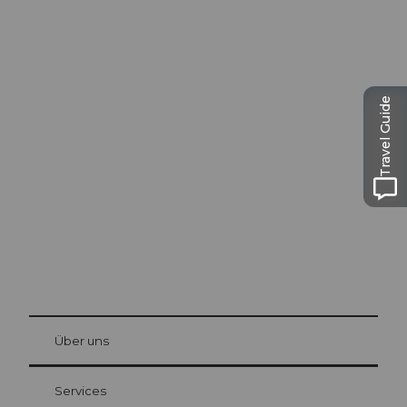
Ausflugstipps in
Travel Guide
Luzern
Die Stadt. Der See. Die Berge.
© Be
at Bre
chbü
hl
Über uns
Gästekarte Luzern
Ihre Vorteile als Übernachtungsgast
Services