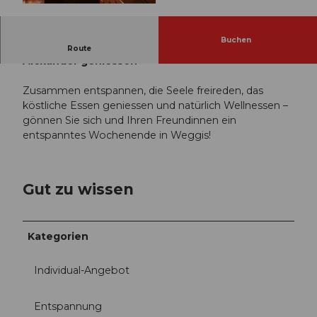
©
CC-BY-NC-ND
Buchen
Wellness Wochenende mit Freundinnen im Hotel
Route
Alexander geniessen
Zusammen entspannen, die Seele freireden, das
köstliche Essen geniessen und natürlich Wellnessen –
gönnen Sie sich und Ihren Freundinnen ein
entspanntes Wochenende in Weggis!
Gut zu wissen
Kategorien
Individual-Angebot
Entspannung