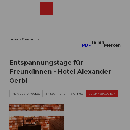
Z
u
Webcams
Merkzettel
Suche
Menü
Shop
m
I
n
h
a
Luzern Tourismus
Teilen
l
PDF
Merken
t
Entspannungstage für
Freundinnen - Hotel Alexander
Gerbi
Individual-Angebot
Entspannung
Wellness
ab CHF 650.00 p.P.