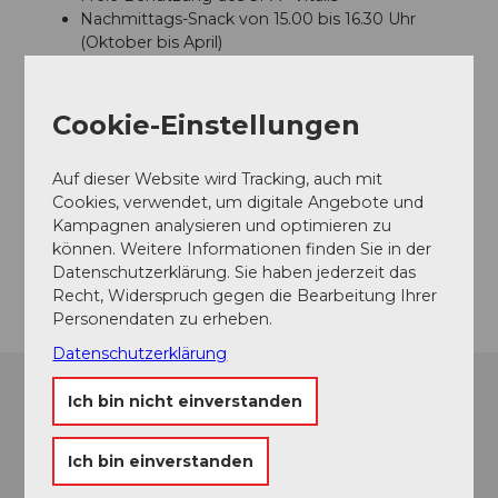
Nachmittags-Snack von 15.00 bis 16.30 Uhr
(Oktober bis April)
Kontaktdaten
Cookie-Einstellungen
Alexander-Gerbi Hotels
Hertensteinstrasse
Auf dieser Website wird Tracking, auch mit
6353
Weggis
Cookies, verwendet, um digitale Angebote und
Kampagnen analysieren und optimieren zu
info@alexander-gerbi.ch
können. Weitere Informationen finden Sie in der
Anreise
Datenschutzerklärung. Sie haben jederzeit das
Recht, Widerspruch gegen die Bearbeitung Ihrer
Personendaten zu erheben.
Datenschutzerklärung
Ich bin nicht einverstanden
Ich bin einverstanden