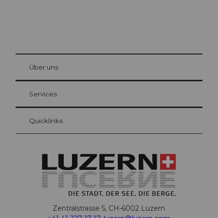
© Be
at Bre
chbü
hl
Über uns
Gästekarte Luzern
Ihre Vorteile als Übernachtungsgast
Services
Quicklinks
Zentralstrasse 5, CH-6002 Luzern