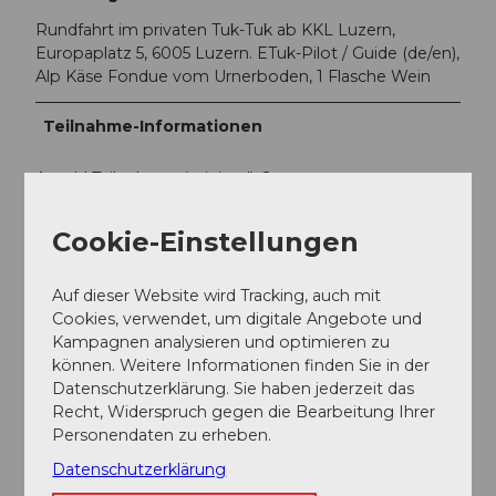
Rundfahrt im privaten Tuk-Tuk ab KKL Luzern,
Europaplatz 5, 6005 Luzern. ETuk-Pilot / Guide (de/en),
Alp Käse Fondue vom Urnerboden, 1 Flasche Wein
Teilnahme-Informationen
Anzahl Teilnehmer (minimal): 2
Anzahl Teilnehmer (maximal): 4
Cookie-Einstellungen
Kontaktdaten
Auf dieser Website wird Tracking, auch mit
Cookies, verwendet, um digitale Angebote und
eTukTuk Luzern GmbH
Kampagnen analysieren und optimieren zu
St. Karlistrasse 10
können. Weitere Informationen finden Sie in der
6004
Luzern
Datenschutzerklärung. Sie haben jederzeit das
info@etuk.ch
Recht, Widerspruch gegen die Bearbeitung Ihrer
Personendaten zu erheben.
Website
Datenschutzerklärung
Instagram