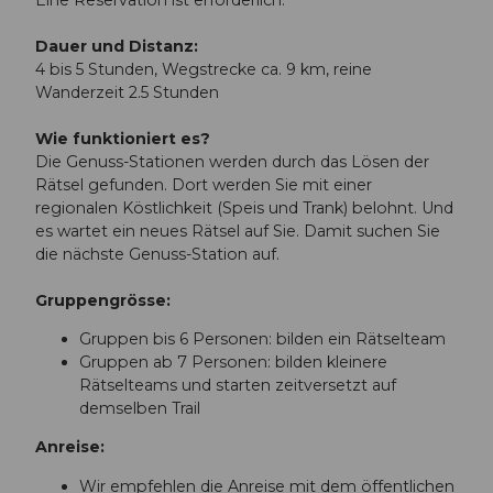
Eine Reservation ist erforderlich.
o
o
Dauer und Distanz:
d
4 bis 5 Stunden, Wegstrecke ca. 9 km, reine
T
Wanderzeit 2.5 Stunden
r
a
Wie funktioniert es?
i
Die Genuss-Stationen werden durch das Lösen der
l
Rätsel gefunden. Dort werden Sie mit einer
-
regionalen Köstlichkeit (Speis und Trank) belohnt. Und
W
es wartet ein neues Rätsel auf Sie. Damit suchen Sie
i
die nächste Genuss-Station auf.
l
l
Gruppengrösse:
i
Gruppen bis 6 Personen: bilden ein Rätselteam
s
Gruppen ab 7 Personen: bilden kleinere
a
Rätselteams und starten zeitversetzt auf
u
demselben Trail
-
B
Anreise:
e
a
Wir empfehlen die Anreise mit dem öffentlichen