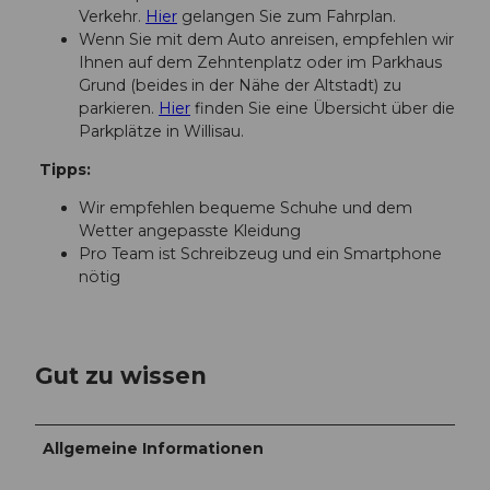
t
Verkehr.
Hier
gelangen Sie zum Fahrplan.
B
Wenn Sie mit dem Auto anreisen, empfehlen wir
r
Ihnen auf dem Zehntenplatz oder im Parkhaus
e
Grund (beides in der Nähe der Altstadt) zu
c
parkieren.
Hier
finden Sie eine Übersicht über die
h
Parkplätze in Willisau.
b
Tipps:
ü
h
Wir empfehlen bequeme Schuhe und dem
l
Wetter angepasste Kleidung
-
Pro Team ist Schreibzeug und ein Smartphone
E
nötig
N
-
5
(
Gut zu wissen
1
)
.
j
Allgemeine Informationen
p