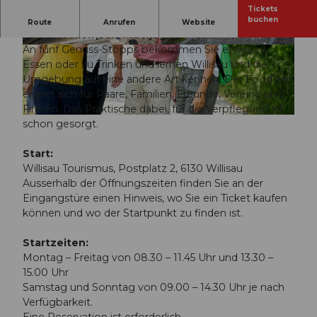
Tickets
Entdecken Sie die Region Willisau auf einer
buchen
Route
Anrufen
Website
genussvollen Schnitzeljagd.
An fünf Genuss-Stopps bekommen Sie etwas zu
© Willisau Tourismus, Beat Brechbühl
© Beat Brechbühl | Willisau Tourismus |
CC-BY-NC-ND
Essen oder zu Trinken und lernen Willisau und die
Umgebung auf eine andere Art kennen. Der FoodTrail
eignet sich für Paare, Familien, Freunde, Vereine und
Firmen. Das Praktische dabei, für die Verpflegung ist
A
schon gesorgt.
k
t
Start:
i
Willisau Tourismus, Postplatz 2, 6130 Willisau
v
Ausserhalb der Öffnungszeiten finden Sie an der
i
Eingangstüre einen Hinweis, wo Sie ein Ticket kaufen
t
können und wo der Startpunkt zu finden ist.
a
e
Startzeiten:
t
Montag – Freitag von 08.30 – 11.45 Uhr und 13.30 –
e
15.00 Uhr
n
Samstag und Sonntag von 09.00 – 14.30 Uhr je nach
-
Verfügbarkeit.
F