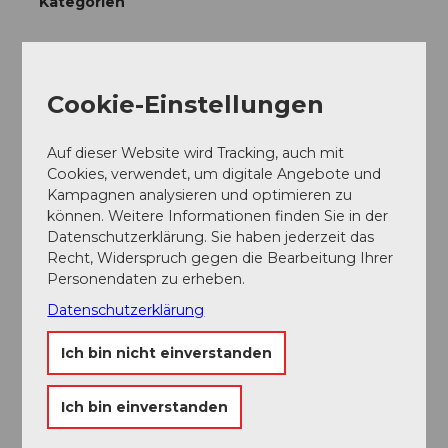
Kategorien
Kulinarik
Cookie-Einstellungen
Freizeit
Gruppen-Angebot
Auf dieser Website wird Tracking, auch mit
Cookies, verwendet, um digitale Angebote und
Kampagnen analysieren und optimieren zu
Familien-Angebot
können. Weitere Informationen finden Sie in der
Datenschutzerklärung. Sie haben jederzeit das
Eignung
Recht, Widerspruch gegen die Bearbeitung Ihrer
Personendaten zu erheben.
für jedes Wetter
Datenschutzerklärung
Hundefreundlich
Ich bin nicht einverstanden
Preisinformationen
Ich bin einverstanden
Preis Erwachsener: CHF 64.00