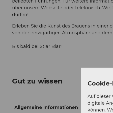
beliebten Führungen. Für weitere Informati
über unsere Webseite oder telefonisch. Wir f
dürfen!
Erleben Sie die Kunst des Brauens in einer 
von der einzigartigen Atmosphäre und dem k
Bis bald bei Stiär Biär!
Gut zu wissen
Cookie-
Auf dieser
digitale A
Allgemeine Informationen
können. We