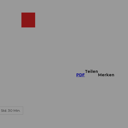
ebcams
Merkzettel
Suche
Shop
Teilen
PDF
Merken
1 Std. 30 Min.