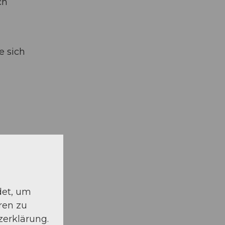
ch
e sich
det, um
ren zu
zerklärung.