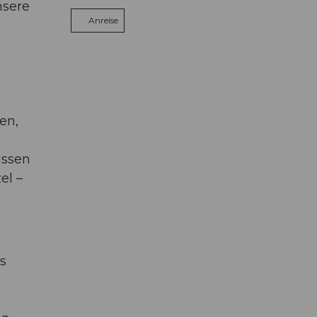
nsere
Anreise
en,
issen
el –
s