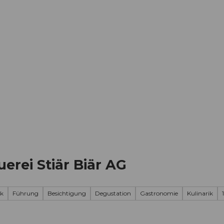
Informieren
Buchen
Business
W
erei Stiär Biär AG
k
Führung
Besichtigung
Degustation
Gastronomie
Kulinarik