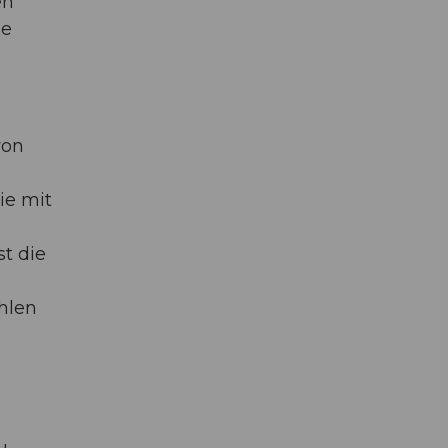
en
le
von
ie mit
st die
hlen