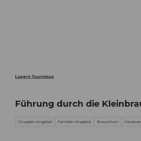
Z
ungen
Webcams
Gästekarte
u
m
Die Stadt
Die Erlebnisregion
I
n
h
a
l
t
Luzern Tourismus
Führung durch die Kleinbrau
Gruppen-Angebot
Familien-Angebot
Brauchtum
Handwer