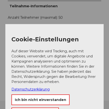
Teilnahme-Informationen
Anzahl Teilnehmer (maximal): 50
Kontaktdaten
Cookie-Einstellungen
Baumhaus und Archehof
Neuhof 1
Auf dieser Website wird Tracking, auch mit
6024
Hildisrieden
Cookies, verwendet, um digitale Angebote und
+41 (0)41 460 11 35
Kampagnen analysieren und optimieren zu
info@archehof.ch
können. Weitere Informationen finden Sie in der
Datenschutzerklärung. Sie haben jederzeit das
Website
Recht, Widerspruch gegen die Bearbeitung Ihrer
Personendaten zu erheben.
Anreise
Datenschutzerklärung
Ich bin nicht einverstanden