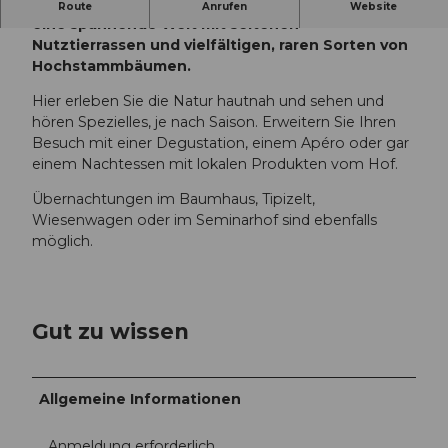
Auf dem Archehof in Hildisrieden entdecken Sie
Route
Anrufen
Website
eine spannende Welt mit seltenen
Nutztierrassen und vielfältigen, raren Sorten von
Hochstammbäumen.
Hier erleben Sie die Natur hautnah und sehen und
hören Spezielles, je nach Saison. Erweitern Sie Ihren
Besuch mit einer Degustation, einem Apéro oder gar
einem Nachtessen mit lokalen Produkten vom Hof.
Übernachtungen im Baumhaus, Tipizelt,
Wiesenwagen oder im Seminarhof sind ebenfalls
möglich.
Gut zu wissen
Allgemeine Informationen
Anmeldung erforderlich