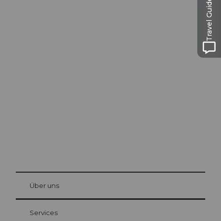
Travel Guide
Ausflugstipps in
Luzern
Die Stadt. Der See. Die Berge.
© Be
at Bre
chbü
hl
Über uns
Gästekarte Luzern
Ihre Vorteile als Übernachtungsgast
Services