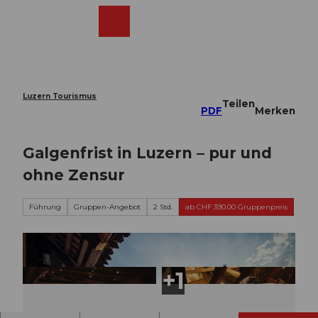
Z
u
Webcams
Merkzettel
Suche
Menü
Shop
m
I
n
h
a
Luzern Tourismus
Teilen
l
PDF
Merken
t
Galgenfrist in Luzern – pur und
ohne Zensur
Führung
Gruppen-Angebot
2 Std.
ab CHF 390.00 Gruppenpreis