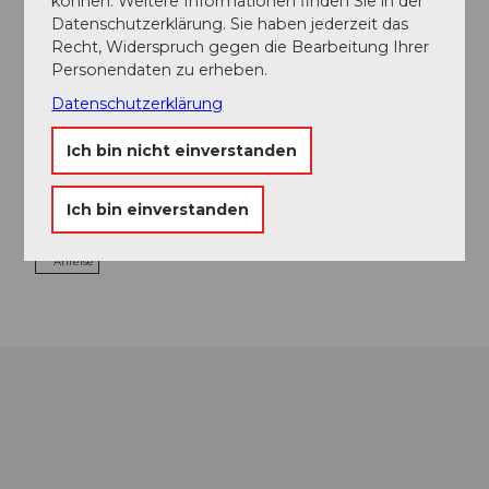
können. Weitere Informationen finden Sie in der
Luzern Tourismus
Datenschutzerklärung. Sie haben jederzeit das
Zentralstrasse 5
Recht, Widerspruch gegen die Bearbeitung Ihrer
6002
Luzern
Personendaten zu erheben.
+41 (0)41 227 17 17
Datenschutzerklärung
citytours@luzern.com
Ich bin nicht einverstanden
Website
Facebook
Ich bin einverstanden
Instagram
YouTube
Anreise