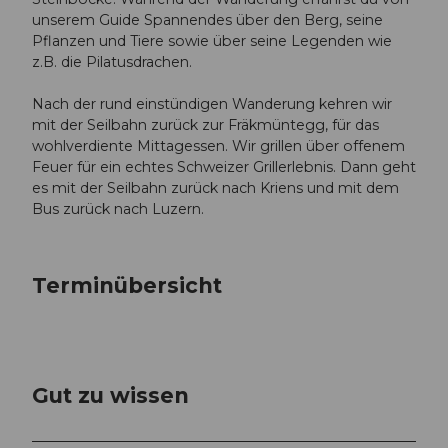
2
unserem Guide Spannendes über den Berg, seine
0
Pflanzen und Tiere sowie über seine Legenden wie
2
z.B. die Pilatusdrachen.
4
.
Nach der rund einstündigen Wanderung kehren wir
j
mit der Seilbahn zurück zur Fräkmüntegg, für das
p
wohlverdiente Mittagessen. Wir grillen über offenem
g
Feuer für ein echtes Schweizer Grillerlebnis. Dann geht
es mit der Seilbahn zurück nach Kriens und mit dem
Bus zurück nach Luzern.
Terminübersicht
Gut zu wissen