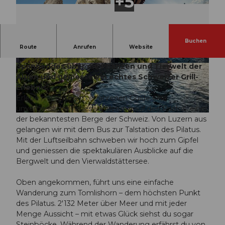
Buchen
V
Erlebe auf dieser geführten Wanderung am
Route
Anrufen
Website
i
Pilatus spektakuläre Aussichten, erfahre
Spannendes über die Pflanzen und Tierwelt der
d
1
Podcast Folge: Pilatusdrachen
Alpen und geniesse ein echtes Schweizer Grill-
T
e
Erlebnis.
S
o
Erlebe mit unserem erfahrenen Guide eine
_
a
unvergessliche Tageswanderung auf den Pilatus, einer
G
b
der bekanntesten Berge der Schweiz. Von Luzern aus
u
s
gelangen wir mit dem Bus zur Talstation des Pilatus.
i
p
Mit der Luftseilbahn schweben wir hoch zum Gipfel
d
und geniessen die spektakulären Ausblicke auf die
i
e
Bergwelt und den Vierwaldstättersee.
d
e
H
l
Oben angekommen, führt uns eine einfache
i
e
Wanderung zum Tomlishorn – dem höchsten Punkt
k
n
des Pilatus. 2'132 Meter über Meer und mit jeder
e
Menge Aussicht – mit etwas Glück siehst du sogar
s
Steinböcke. Während der Wanderung erfährst du von