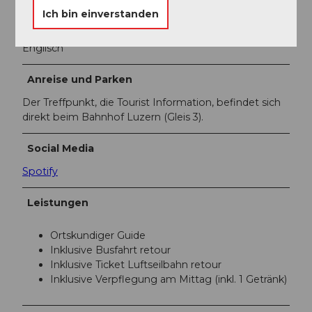
Ich bin einverstanden
Fremdsprachen
Englisch
Anreise und Parken
Der Treffpunkt, die Tourist Information, befindet sich
direkt beim Bahnhof Luzern (Gleis 3).
Social Media
Spotify
Leistungen
Ortskundiger Guide
Inklusive Busfahrt retour
Inklusive Ticket Luftseilbahn retour
Inklusive Verpflegung am Mittag (inkl. 1 Getränk)