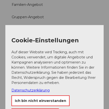
Familien-Angebot
Gruppen-Angebot
Tour
Cookie-Einstellungen
Preisinformationen
Preis Erwachsener: CHF 190.00
Auf dieser Website wird Tracking, auch mit
Cookies, verwendet, um digitale Angebote und
Preis Kind: CHF 125.00
Kampagnen analysieren und optimieren zu
können. Weitere Informationen finden Sie in der
Preis ermässigt: CHF 125.00
Datenschutzerklärung. Sie haben jederzeit das
Erwachsene ohne Swiss Travel Pass: CHF 190.00
Recht, Widerspruch gegen die Bearbeitung Ihrer
Erwachsene mit Swiss Travel Pass / Kind (6 - 16 Jahre):
Personendaten zu erheben.
CHF 125.00
Datenschutzerklärung
Zahlungsmöglichkeiten
Ich bin nicht einverstanden
Barzahlung, Visa, Mastercard, American Express, Twint