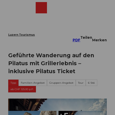
Z
u
Webcams
Merkzettel
Suche
Menü
Shop
m
I
n
h
a
Luzern Tourismus
Teilen
l
PDF
Merken
t
Geführte Wanderung auf den
Pilatus mit Grillerlebnis –
inklusive Pilatus Ticket
Tipp
Familien-Angebot
Gruppen-Angebot
Tour
6 Std.
ab CHF 125.00 p.P.