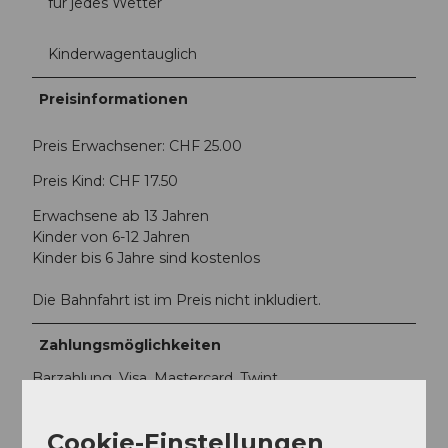
für jedes Wetter
Kinderwagentauglich
Preisinformationen
Preis Erwachsener: CHF 25.00
Preis Kind: CHF 17.50
Erwachsene ab 13 Jahren
Kinder von 6-12 Jahren
Kinder bis 6 Jahre sind kostenlos
Die Bahnfahrt ist im Preis nicht inkludiert.
Zahlungsmöglichkeiten
Barzahlung, Visa, Mastercard, Twint
Anreise und Parken
Cookie-Einstellungen