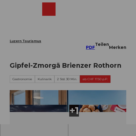
Z
u
Webcams
Merkzettel
Suche
Menü
Shop
m
I
n
h
a
Luzern Tourismus
Teilen
l
PDF
Merken
t
Gipfel-Zmorgä Brienzer Rothorn
Gastronomie
Kulinarik
2 Std. 30 Min.
ab CHF 17.50 p.P.