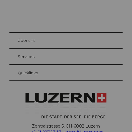
© Be
at Bre
chbü
hl
Über uns
Gästekarte Luzern
Ihre Vorteile als Übernachtungsgast
Services
Quicklinks
Zentralstrasse 5, CH-6002 Luzern