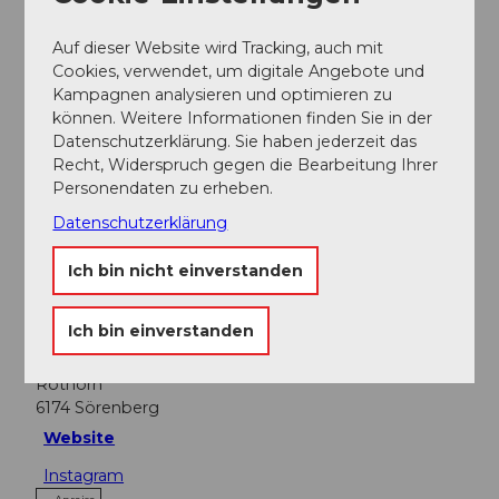
Mit der Luftseilbahn Rothorn
Auf dieser Website wird Tracking, auch mit
Social Media
Cookies, verwendet, um digitale Angebote und
Kampagnen analysieren und optimieren zu
Instagram
können. Weitere Informationen finden Sie in der
Datenschutzerklärung. Sie haben jederzeit das
Leistungen
Recht, Widerspruch gegen die Bearbeitung Ihrer
Frühstück auf dem Gipfel
Personendaten zu erheben.
Datenschutzerklärung
Ansprechpartner:in
Bergbahnen Sörenberg AG
Ich bin nicht einverstanden
Kontaktdaten
Ich bin einverstanden
Gipfel-Restaurant Rothorn
Rothorn
6174
Sörenberg
Website
Instagram