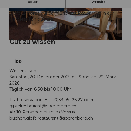
Herzlich willkommen zum Gipfel-Zmorgä auf dem
Route
Website
Brienzer Rothorn!
Gipfel-Zmorgä auf dem Brienzer Rothorn ist in der
© Yannick Roeoesli www.ynkphotos.com Lucer
© CHRIS KREBS PHOTOGRAPHY |
ne, Switzerland |
CC-BY-NC-ND
CC-BY-NC-ND
Wintersaison buchbar.
Gut zu wissen
© CHRIS KREBS PHOTOGRAPHY |
CC-BY-NC-ND
Tipp
Wintersaison
Samstag, 20. Dezember 2025 bis Sonntag, 29. März
2026
Täglich von 8:30 bis 10:00 Uhr
Tischreservation: +41 (0)33 951 26 27 oder
gipfelrestaurant@soerenberg.ch
Ab 10 Personen bitte im Voraus
buchen.
gipfelrestaurant@soerenberg.ch