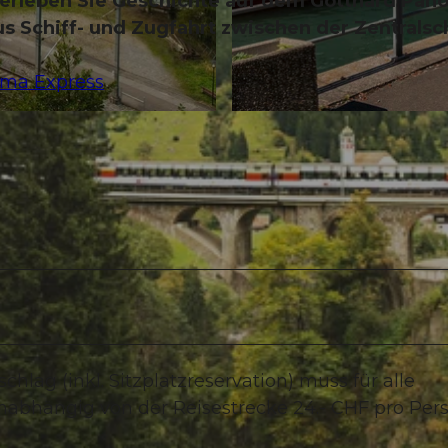
 erleben Sie Geschichte auf dem Gotthard Pan
us Schiff- und Zugfahrt zwischen der Zentrals
ama Express
© Daniel Ammann, all rights reserved |
CC-BY-NC-ND
chlag (inkl. Sitzplatzreservation) muss für alle
abhängig von der Reisestrecke 24.- CHF pro Pers