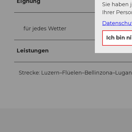
Eignung
Sie haben 
Ihrer Pers
Datenschu
für jedes Wetter
Ich bin n
Leistungen
Strecke: Luzern–Flüelen–Bellinzona–Luga