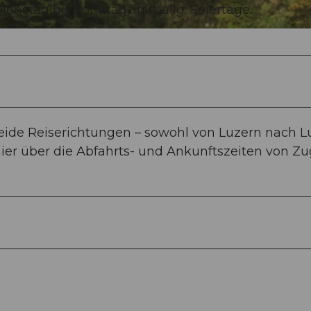
ienstag bis Sonntag, inkl. allg. Feiertage.
beide Reiserichtungen – sowohl von Luzern nach 
hier über die Abfahrts- und Ankunftszeiten von Z