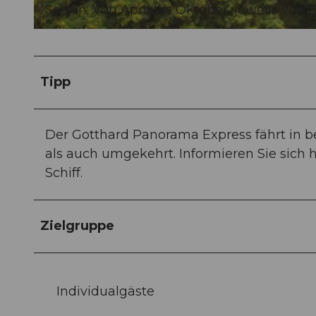
Saison: Von April bis Oktober, jeweils von D
a
m
© Swiss Travel System AG, DOMINIK BAUR |
CC-BY-NC-ND
a
E
Tipp
x
p
r
Der Gotthard Panorama Express fährt in 
e
als auch umgekehrt. Informieren Sie sich 
s
Schiff.
s
_
Zielgruppe
G
P
E
2
Individualgäste
0