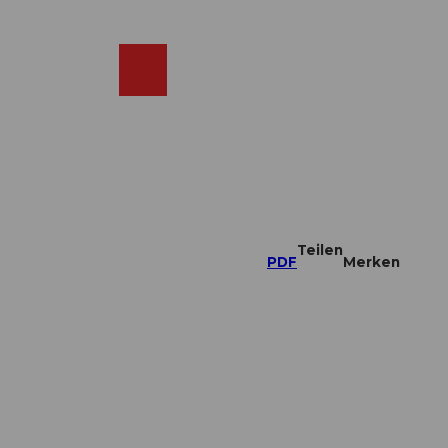
DE
ebcams
Merkzettel
Suche
Shop
Teilen
PDF
Merken