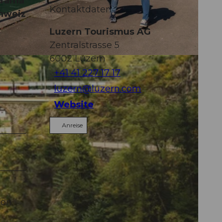
orama
Kontaktdaten
chweiz
Luzern Tourismus AG
Zentralstrasse 5
6002
Luzern
+41 41 227 17 17
luzern@luzern.com
Website
Anreise
on.