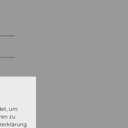
det, um
ren zu
zerklärung.