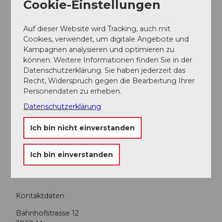
Unter den Top 5 der Panorama Strecken.
Cookie-Einstellungen
Der Luzern–Interlaken Express gehört zu den
Auf dieser Website wird Tracking, auch mit
«Premium Panoramic Trains» der Schweiz. Neben
Cookies, verwendet, um digitale Angebote und
dem Glacier Express, Bernina Express, Gotthard
Kampagnen analysieren und optimieren zu
Panorama Express sowie der GoldenPass Line wird
können. Weitere Informationen finden Sie in der
der bereits gut positionierte Panoramazug als fünfte
Datenschutzerklärung. Sie haben jederzeit das
Scenic Panorama Strecke aufgenommen.
Recht, Widerspruch gegen die Bearbeitung Ihrer
Personendaten zu erheben.
Datenschutzerklärung
Gut zu wissen
Ich bin nicht einverstanden
Kategorien
Ich bin einverstanden
Sonstiges
Kontaktdaten
Bahnhofstrasse 12