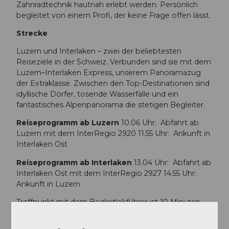
.
j
Zahnradtechnik hautnah erlebt werden. Persönlich
8
j
p
begleitet von einem Profi, der keine Frage offen lässt.
0
p
g
%
g
Strecke
9
Luzern und Interlaken – zwei der beliebtesten
3
Reiseziele in der Schweiz. Verbunden sind sie mit dem
I
Luzern–Interlaken Express, unserem Panoramazug
n
der Extraklasse. Zwischen den Top-Destinationen sind
t
idyllische Dörfer, tosende Wasserfälle und ein
e
fantastisches Alpenpanorama die stetigen Begleiter.
r
l
Reiseprogramm ab Luzern
10.06 Uhr: Abfahrt ab
a
Luzern mit dem InterRegio 2920 11.55 Uhr: Ankunft in
k
Interlaken Ost
e
n
Reiseprogramm ab Interlaken
13.04 Uhr: Abfahrt ab
.
Interlaken Ost mit dem InterRegio 2927 14.55 Uhr:
j
Ankunft in Luzern
p
Treffpunkt mit dem Begleitlokführer ist 10 Minuten
g
vor der Abfahrt beim Führerstand an der Zugsspitze.