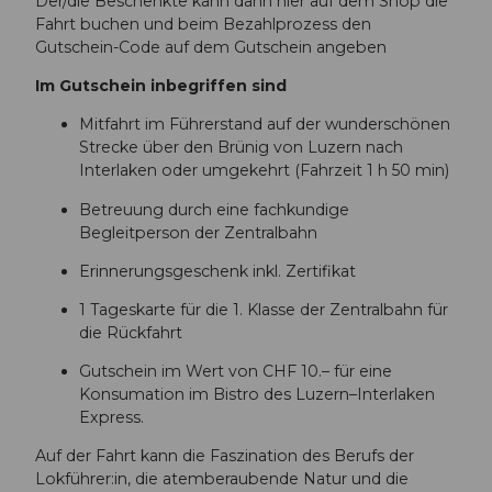
Der/die Beschenkte kann dann hier auf dem Shop die
a
a
2
Fahrt buchen und beim Bezahlprozess den
n
4
0
Gutschein-Code auf dem Gutschein angeben
d
5
v
s
-
o
Im Gutschein inbegriffen sind
f
8
r
a
Mitfahrt im Führerstand auf der wunderschönen
a
d
h
Strecke über den Brünig von Luzern nach
3
e
r
Interlaken oder umgekehrt (Fahrzeit 1 h 50 min)
5
r
t
-
s
Betreuung durch eine fachkundige
%
2
t
Begleitperson der Zentralbahn
2
2
e
0
8
n
Erinnerungsgeschenk inkl. Zertifikat
L
b
%
u
1 Tageskarte für die 1. Klasse der Zentralbahn für
2
2
z
die Rückfahrt
9
0
e
5
R
Gutschein im Wert von CHF 10.– für eine
r
4
e
Konsumation im Bistro des Luzern–Interlaken
n
b
i
Express.
%
b
h
E
7
e
Auf der Fahrt kann die Faszination des Berufs der
2
2
.
Lokführer:in, die atemberaubende Natur und die
%