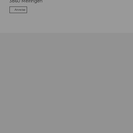
3860
Meiringen
Anreise