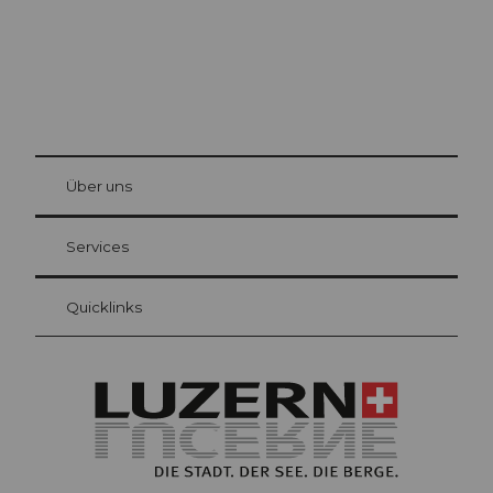
© Be
at Bre
chbü
hl
Über uns
Gästekarte Luzern
Ihre Vorteile als Übernachtungsgast
Services
Quicklinks