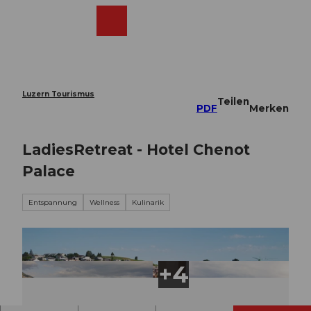
Z
u
Webcams
Merkzettel
Suche
Menü
Shop
m
I
n
h
a
Luzern Tourismus
Teilen
l
PDF
Merken
t
LadiesRetreat - Hotel Chenot
Palace
Entspannung
Wellness
Kulinarik