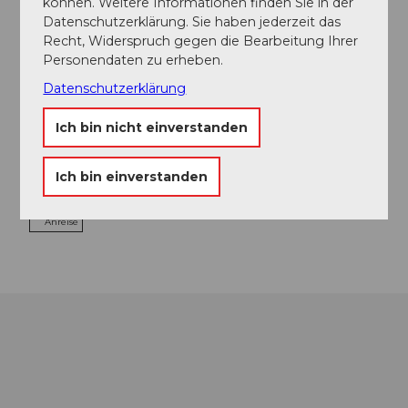
können. Weitere Informationen finden Sie in der
Datenschutzerklärung. Sie haben jederzeit das
Kontaktdaten
Recht, Widerspruch gegen die Bearbeitung Ihrer
Personendaten zu erheben.
Chenot Palace Weggis
Hertensteinstrasse 34
Datenschutzerklärung
6353
Weggis
Ich bin nicht einverstanden
+41 41 255 20 00
reservation@chenotpalaceweggis.com
Ich bin einverstanden
Website
Anreise