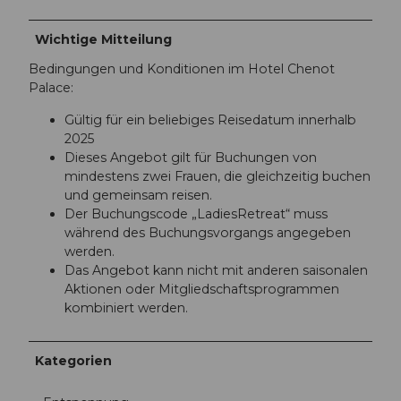
_
3
Wichtige Mitteilung
1
.
Bedingungen und Konditionen im Hotel Chenot
j
Palace:
p
g
Gültig für ein beliebiges Reisedatum innerhalb
2025
Dieses Angebot gilt für Buchungen von
mindestens zwei Frauen, die gleichzeitig buchen
und gemeinsam reisen.
Der Buchungscode „LadiesRetreat“ muss
während des Buchungsvorgangs angegeben
werden.
Das Angebot kann nicht mit anderen saisonalen
Aktionen oder Mitgliedschaftsprogrammen
kombiniert werden.
Kategorien