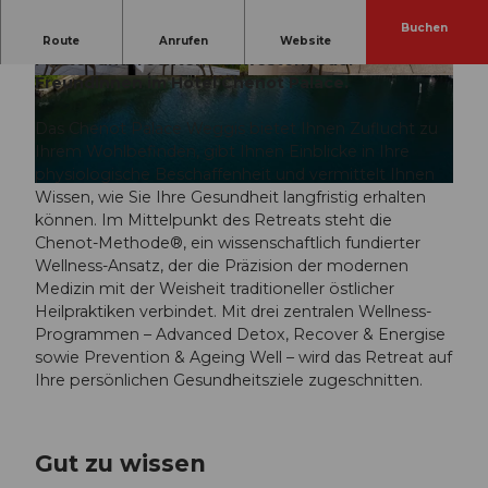
Buchen
Gönnen Sie sich unser exklusives Angebot für
Route
Anrufen
Website
Mütter und Töchter, Schwestern oder
Freundinnen im Hotel Chenot Palace.
© GG ARCHARD
© GG ARCHARD
Das Chenot Palace Weggis bietet Ihnen Zuflucht zu
Ihrem Wohlbefinden, gibt Ihnen Einblicke in Ihre
physiologische Beschaffenheit und vermittelt Ihnen
C
Wissen, wie Sie Ihre Gesundheit langfristig erhalten
h
können. Im Mittelpunkt des Retreats steht die
e
Chenot-Methode®, ein wissenschaftlich fundierter
n
Wellness-Ansatz, der die Präzision der modernen
o
Medizin mit der Weisheit traditioneller östlicher
t
Heilpraktiken verbindet. Mit drei zentralen Wellness-
_
Programmen – Advanced Detox, Recover & Energise
2
sowie Prevention & Ageing Well – wird das Retreat auf
3
Ihre persönlichen Gesundheitsziele zugeschnitten.
0
8
1
Gut zu wissen
7