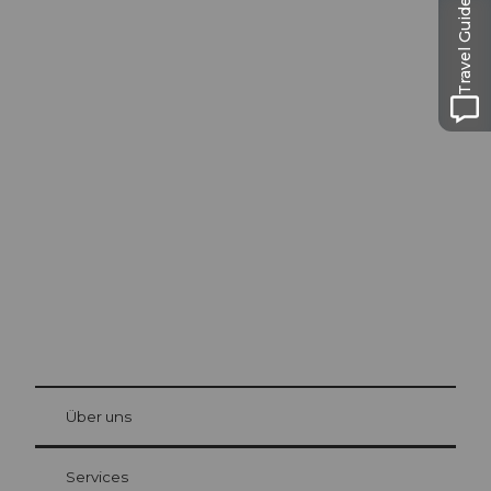
Travel Guide
Ausflugstipps in
Luzern
Die Stadt. Der See. Die Berge.
© Be
at Bre
chbü
hl
Über uns
Gästekarte Luzern
Ihre Vorteile als Übernachtungsgast
Services