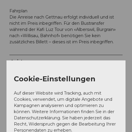
Fahrplan
Die Anreise nach Gettnau erfolgt individuell und ist
nicht im Preis inbegriffen. Für den Bustransfer
während der Kafi Luz Tour von «Alberswil, Burgrain»
nach «Willisau, Bahnhof» benötigen Sie kein
zusätzliches Billett – dieses ist im Preis inbegriffen.
Leistungen
Dieses Angebot beinhaltet alkoholische
Cookie-Einstellungen
Getränke und richtet sich ausschliesslich an
Personen ab 18 Jahren.
Auf dieser Website wird Tracking, auch mit
Cookies, verwendet, um digitale Angebote und
Verfügbarkeit:
Kampagnen analysieren und optimieren zu
Die Kafi Luz Tour ist ganzjährig offen und kann zu
können. Weitere Informationen finden Sie in der
folgenden Zeiten gebucht werden:
Datenschutzerklärung. Sie haben jederzeit das
Dienstag bis Freitag: Startzeit von 10.00 bis
Recht, Widerspruch gegen die Bearbeitung Ihrer
14.00 Uhr
Personendaten zu erheben.