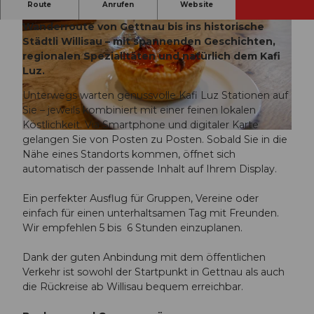
Route
Anrufen
Website
Die Kafi Luz Tour führt Sie auf einer schönen
Wanderroute von Gettnau bis ins historische
Städtli Willisau – mit spannenden Geschichten,
regionalen Spezialitäten und natürlich dem Kafi
Luz.
Unterwegs warten genussvolle Kafi Luz Stationen auf
© Willisau Tourismus |
CC-BY-ND
Sie – jeweils kombiniert mit einer feinen lokalen
Köstlichkeit. Via Smartphone und digitaler Karte
© Willisau Tourismus |
CC-BY-ND
gelangen Sie von Posten zu Posten. Sobald Sie in die
Nähe eines Standorts kommen, öffnet sich
automatisch der passende Inhalt auf Ihrem Display.
Ein perfekter Ausflug für Gruppen, Vereine oder
einfach für einen unterhaltsamen Tag mit Freunden.
Wir empfehlen 5 bis 6 Stunden einzuplanen.
Dank der guten Anbindung mit dem öffentlichen
Verkehr ist sowohl der Startpunkt in Gettnau als auch
die Rückreise ab Willisau bequem erreichbar.