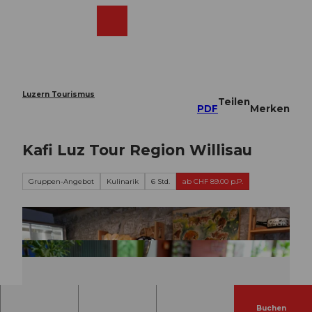
Z
u
Webcams
Merkzettel
Suche
Menü
Shop
m
I
n
h
a
Luzern Tourismus
Teilen
l
PDF
Merken
t
Kafi Luz Tour Region Willisau
Gruppen-Angebot
Kulinarik
6 Std.
ab CHF 89.00 p.P.
Buchen