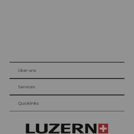
Die Stadt. Der See. Die Berge.
© Be
at Bre
chbü
hl
Über uns
Gästekarte Luzern
Ihre Vorteile als Übernachtungsgast
Services
Quicklinks