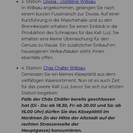
3. Station:
Diwisa - Distillerie Willisau
In Willisau angekommen, gelangen Sie nach
einem kurzen Fussmarsch zur Diwisa. Auf einer
Kurzführung in die Maischehalle und zu den
Brennkesseln erhalten Sie einen Einblick in die
Produktion des Schnapses für das Kafi Luz. Sie
erhalten eine kleine Überraschung für den
Genuss zu Hause. Ein zusätzlicher Einkauf im
hauseigenen Verkaufsladen steht Ihnen
ebenfalls offen.
4. Station:
Chäs Chäller Willisau
Geniessen Sie ein kleines Käseplättli aus dem
vielfältigen Käsesortiment. Nun ist es auch Zeit
für das zweite Kafi Luz, bevor Sie sich zur letzten
Station begeben.
Falls der Chäs Chäller bereits geschlossen
hat (Di - Do: ab 18.30, Fr: ab 20.00 und Sa: ab
16.00 Uhr) dürfen Sie das Käseplättli im
Nordmen (in der Mitte der Altstadt auf der
rechten Strassenseite der
Hauptgasse) konsumieren.