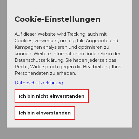
gewünschte Datum aus, um detailliertere
Informationen zu den Preisen zu erhalten.
Cookie-Einstellungen
Social Media
Auf dieser Website wird Tracking, auch mit
Facebook
Cookies, verwendet, um digitale Angebote und
Instagram
Kampagnen analysieren und optimieren zu
können. Weitere Informationen finden Sie in der
Leistungen
Datenschutzerklärung. Sie haben jederzeit das
Inbegriffen:
Recht, Widerspruch gegen die Bearbeitung Ihrer
Personendaten zu erheben.
Berg- und Talfahrt (16.00 Uhr letzte Bergfahrt)
Datenschutzerklärung
17.30 Uhr Willkommensapéro
4-Gang Abendmenü (exklusive Getränke)
Ich bin nicht einverstanden
Schauspieler begleiten Sie durch den
kriminalistischen Rätselspass
Auflösung des Krimis
Ich bin einverstanden
Übernachtung in den Pilatus Kulm Hotels
Reichhaltiges Frühstücksbuffet