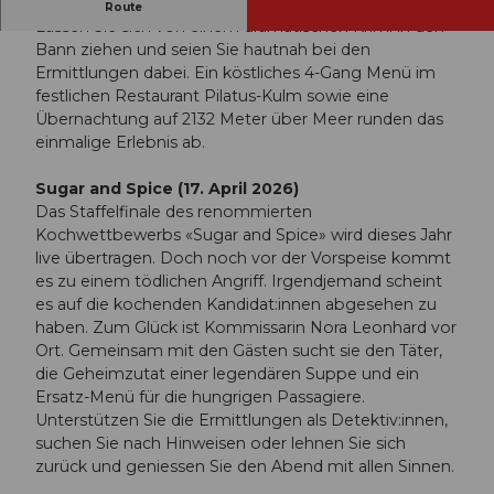
Rätseln und geniessen
Route
Lassen Sie sich von einem dramatischen Krimi in den
Bann ziehen und seien Sie hautnah bei den
Ermittlungen dabei. Ein köstliches 4-Gang Menü im
festlichen Restaurant Pilatus-Kulm sowie eine
Übernachtung auf 2132 Meter über Meer runden das
einmalige Erlebnis ab.
Sugar and Spice (17. April 2026)
Das Staffelfinale des renommierten
Kochwettbewerbs «Sugar and Spice» wird dieses Jahr
live übertragen. Doch noch vor der Vorspeise kommt
es zu einem tödlichen Angriff. Irgendjemand scheint
es auf die kochenden Kandidat:innen abgesehen zu
haben. Zum Glück ist Kommissarin Nora Leonhard vor
Ort. Gemeinsam mit den Gästen sucht sie den Täter,
die Geheimzutat einer legendären Suppe und ein
Ersatz-Menü für die hungrigen Passagiere.
Unterstützen Sie die Ermittlungen als Detektiv:innen,
suchen Sie nach Hinweisen oder lehnen Sie sich
zurück und geniessen Sie den Abend mit allen Sinnen.