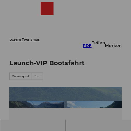
Z
u
Webcams
Merkzettel
Suche
Menü
Shop
m
I
n
h
a
Luzern Tourismus
Teilen
l
PDF
Merken
t
Launch-VIP Bootsfahrt
Wassersport
Tour