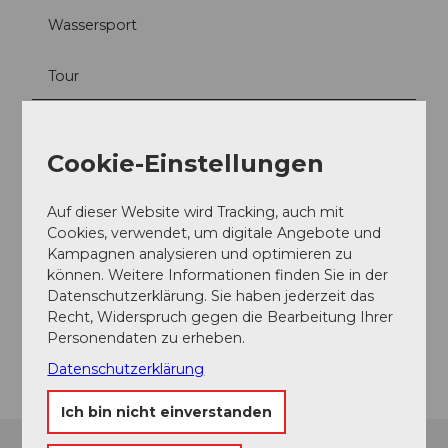
Wassersport
Tour
Social Media
Instagram
Cookie-Einstellungen
Kontaktdaten
Auf dieser Website wird Tracking, auch mit
Cookies, verwendet, um digitale Angebote und
Launch
Kampagnen analysieren und optimieren zu
6353
Weggis
können. Weitere Informationen finden Sie in der
Website
Datenschutzerklärung. Sie haben jederzeit das
Recht, Widerspruch gegen die Bearbeitung Ihrer
Instagram
Personendaten zu erheben.
Anreise
Datenschutzerklärung
Ich bin nicht einverstanden