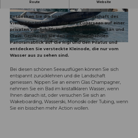
Private VIP Bootstouren auf dem
Route
Website
Vierwaldstätter- oder Zugersee.
©
CC-BY-NC-ND
©
CC-BY-NC-ND
Entdecken Sie die spektakuläre Landschaft des
Vierwaldstättersees oder des Zugersees auf einer
privaten VIP-Schiffstour mit eigenem Kapitän und
Crew. Geniessen Sie den atemberaubenden
Panoramablick auf die Rigi und den Pilatus und
©
CC-BY-NC-ND
entdecken Sie versteckte Kleinode, die nur vom
Wasser aus zu sehen sind.
Bei diesen schönen Seeausflügen können Sie sich
entspannt zurücklehnen und die Landschaft
geniessen. Nippen Sie an einem Glas Champagner,
nehmen Sie ein Bad im kristallklaren Wasser, wenn
Ihnen danach ist, oder versuchen Sie sich an
Wakeboarding, Wasserski, Monoski oder Tubing, wenn
Sie ein bisschen mehr Action wollen.