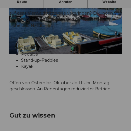
Bootsvermietung
Route
Anrufen
Website
Möchten Sie Kapitän sein und ungestörte Stunden
auf dem Vierwaldstättersee verbringen? Erkunden Sie
gemütlich den Uferbereich und geniessen Sie die
Ruhe und Natur.
Im Lüüchttürmli mieten Sie:
© Luzern Tourismus, Beat Brechbühl |
CC-BY
Motorboote
Pedalos
© Luzern Tourismus, Eva Kurmann |
CC-BY
Stand-up-Paddles
Kayak
Offen von Ostern bis Oktober ab 11 Uhr. Montag
geschlossen. An Regentagen reduzierter Betrieb.
Gut zu wissen