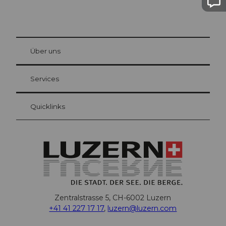
© Be
at Bre
chbü
hl
Über uns
Gästekarte Luzern
Ihre Vorteile als Übernachtungsgast
Services
Quicklinks
Zentralstrasse 5, CH-6002 Luzern
+41 41 227 17 17
,
luzern@luzern.com