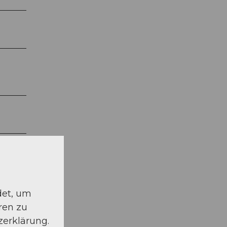
det, um
ren zu
zerklärung.