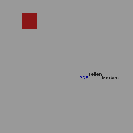
ebcams
Merkzettel
Suche
Shop
Teilen
PDF
Merken