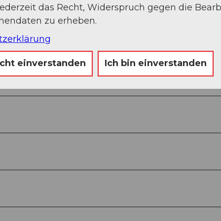
jederzeit das Recht, Widerspruch gegen die Bear
onendaten zu erheben.
tzerklärung
rson (ab 4 Personen)
icht einverstanden
Ich bin einverstanden