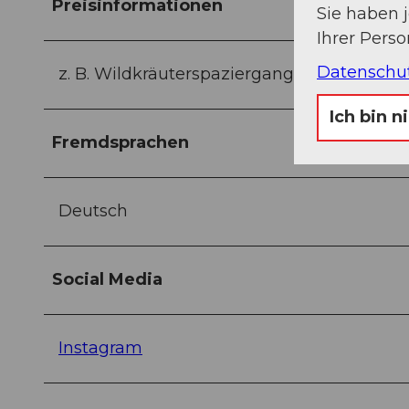
Preisinformationen
Sie haben 
Ihrer Pers
Datenschu
z. B. Wildkräuterspaziergang Preis pro Pe
Ich bin n
Fremdsprachen
Deutsch
Social Media
Instagram