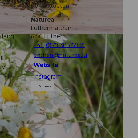
Kontaktdaten
Naturea
Luthermattrain 2
klang
6156
Luthern
+41 (0)79 383 69 15
andrea@naturea.lu
ll
Website
der
. Sie
Instagram
Anreise