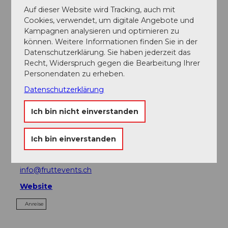
Auf dieser Website wird Tracking, auch mit
Anzahl Teilnehmer (minimal): 1
Cookies, verwendet, um digitale Angebote und
Anzahl Teilnehmer (maximal): 5
Kampagnen analysieren und optimieren zu
können. Weitere Informationen finden Sie in der
Datenschutzerklärung. Sie haben jederzeit das
Ansprechpartner:in
Recht, Widerspruch gegen die Bearbeitung Ihrer
Personendaten zu erheben.
Frutt Events
Datenschutzerklärung
Kontaktdaten
Ich bin nicht einverstanden
Schweizer Ski- und Snowboardschule Melchsee-
Frutt
Ich bin einverstanden
6068
Melchsee-Frutt
+41 41 669 11 77
info@fruttevents.ch
Website
Anreise