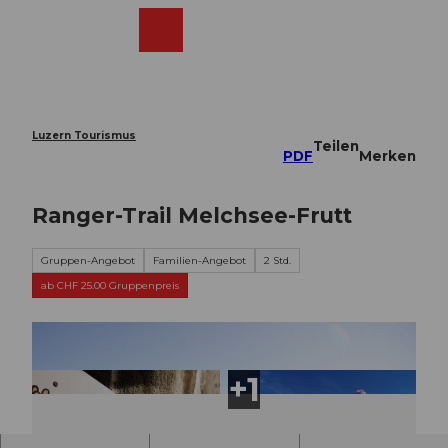
Z
u
Webcams
Merkzettel
Suche
Menü
Shop
m
I
n
h
a
Luzern Tourismus
Teilen
l
PDF
Merken
t
Ranger-Trail Melchsee-Frutt
Gruppen-Angebot
Familien-Angebot
2 Std.
ab CHF 25.00 Gruppenpreis