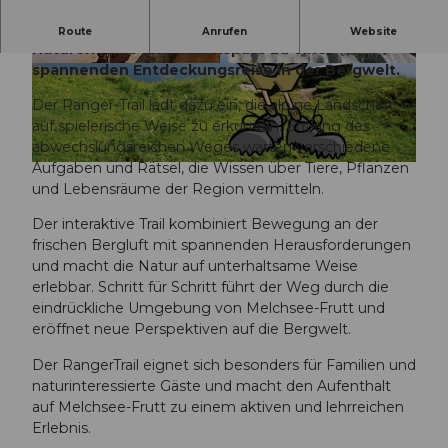
Der Ranger-Trail auf Melchsee-Frutt verbindet
Route
Anrufen
Website
Naturerlebnis und Rätselspass zu einer
spannenden Entdeckungsreise in der Bergwelt.
© Ski- und Snowboardschule Melchsee-Frutt
© Ski- und Snowboardschule Melchsee-Frutt
Der Ranger-Trail lädt dazu ein, die alpine Landschaft
auf spielerische Weise zu erkunden. Entlang des
abwechslungsreichen Weges warten verschiedene
Aufgaben und Rätsel, die Wissen über Tiere, Pflanzen
R
und Lebensräume der Region vermitteln.
a
n
Der interaktive Trail kombiniert Bewegung an der
g
frischen Bergluft mit spannenden Herausforderungen
e
und macht die Natur auf unterhaltsame Weise
r
erlebbar. Schritt für Schritt führt der Weg durch die
-
eindrückliche Umgebung von Melchsee-Frutt und
P
eröffnet neue Perspektiven auf die Bergwelt.
l
a
Der RangerTrail eignet sich besonders für Familien und
k
naturinteressierte Gäste und macht den Aufenthalt
a
auf Melchsee-Frutt zu einem aktiven und lehrreichen
t
Erlebnis.
.