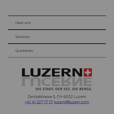
© Be
at Bre
chbü
hl
Über uns
Gästekarte Luzern
Ihre Vorteile als Übernachtungsgast
Services
Quicklinks
Zentralstrasse 5, CH-6002 Luzern
+41 41 227 17 17
,
luzern@luzern.com