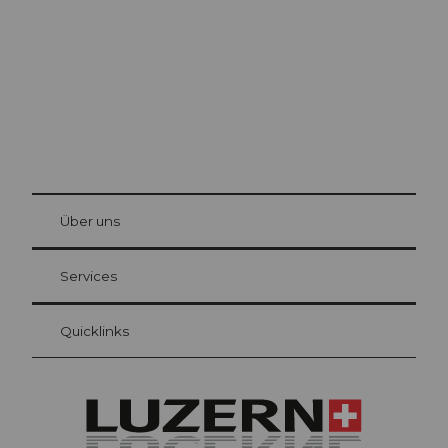
© Be
at Bre
chbü
hl
Über uns
Gästekarte Luzern
Ihre Vorteile als Übernachtungsgast
Services
Quicklinks