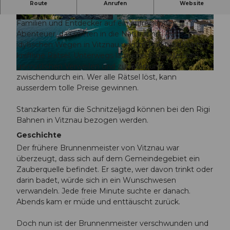
Rätselspass
im Wald
Route
Anrufen
Website
Bei der Riviera Schnitzeljagd Vitznau begeben sich
Familien und Entdecker auf ein aufregendes
© Luzern Tourismus, Laila Bosco |
CC-BY
Podcast Episode: Die Luzerner Riviera
Abenteuer, das mitten in die Natur führt. Auf
idyllischen Wegen in Vitznau und im Parkwald warten
knifflige Rätsel. Unterwegs lädt eine Grillstelle zum
gemütlichen Verweilen und zur Stärkung
© Luzern Tourismus, Beat Brechbühl |
CC-BY-NC-ND
zwischendurch ein. Wer alle Rätsel löst, kann
ausserdem tolle Preise gewinnen.
Stanzkarten für die Schnitzeljagd können bei den Rigi
Bahnen in Vitznau bezogen werden.
Geschichte
Der frühere Brunnenmeister von Vitznau war
überzeugt, dass sich auf dem Gemeindegebiet ein
Zauberquelle befindet. Er sagte, wer davon trinkt oder
darin badet, würde sich in ein Wunschwesen
verwandeln. Jede freie Minute suchte er danach.
Abends kam er müde und enttäuscht zurück.
Doch nun ist der Brunnenmeister verschwunden und