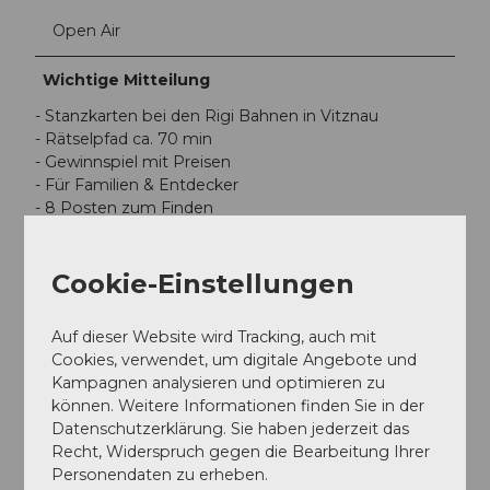
Open Air
Wichtige Mitteilung
- Stanzkarten bei den Rigi Bahnen in Vitznau
- Rätselpfad ca. 70 min
- Gewinnspiel mit Preisen
- Für Familien & Entdecker
- 8 Posten zum Finden
- Nicht für Kinderwagen geeignet
Cookie-Einstellungen
Zielgruppe
Individualgäste
Auf dieser Website wird Tracking, auch mit
Cookies, verwendet, um digitale Angebote und
Kampagnen analysieren und optimieren zu
Schulklassen
können. Weitere Informationen finden Sie in der
Datenschutzerklärung. Sie haben jederzeit das
Familien
Recht, Widerspruch gegen die Bearbeitung Ihrer
Personendaten zu erheben.