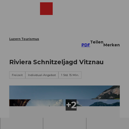
Z
u
Webcams
Merkzettel
Suche
Menü
Shop
m
I
n
h
a
Luzern Tourismus
Teilen
l
PDF
Merken
t
Riviera Schnitzeljagd Vitznau
Freizeit
Individual-Angebot
1 Std. 15 Min.