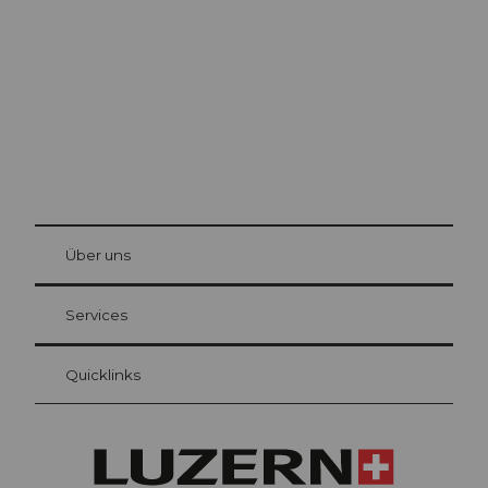
Die Stadt. Der See. Die Berge.
© Be
at Bre
chbü
hl
Über uns
Gästekarte Luzern
Ihre Vorteile als Übernachtungsgast
Services
Quicklinks