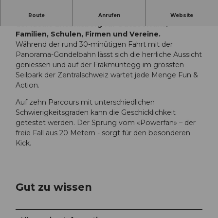
Nahe bei Luzern und gut erreichbar ist der Pilatus
Route
Anrufen
Website
der ideale Erlebnisberg für Outdoorfans,
Familien, Schulen, Firmen und Vereine.
Während der rund 30-minütigen Fahrt mit der
Panorama-Gondelbahn lässt sich die herrliche Aussicht
geniessen und auf der Fräkmüntegg im grössten
Seilpark der Zentralschweiz wartet jede Menge Fun &
Action.
Auf zehn Parcours mit unterschiedlichen
Schwierigkeitsgraden kann die Geschicklichkeit
getestet werden. Der Sprung vom «Powerfan» – der
freie Fall aus 20 Metern - sorgt für den besonderen
Kick.
Gut zu wissen