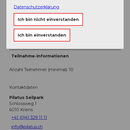
Ausführliche Sicherheitsinstruktion
Zugang zum Seilpark und allen Parcours für
Datenschutzerklärung
maximal 3 Stunden
Ich bin nicht einverstanden
Nicht
inbegriffen:
Anreise mit der Panorama-Gondelbahn
Ich bin einverstanden
Dragon Glider
Teilnahme-Informationen
Anzahl Teilnehmer (minimal): 10
Kontaktdaten
Pilatus Seilpark
Schlossweg 1
6010
Kriens
+41 (0)41 329 11 11
info@pilatus.ch