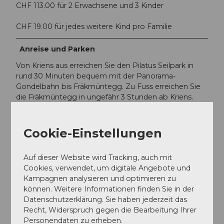
CHF 113.00 für 2 Erwachsene und 3 Kinder
CHF 19.00 für jedes weitere Kind pro Familie
Anreise und Parken
Von Kriens aus erreichen Sie den Pilatus Seilpark in
rund 30 Minuten bequem mit der Panorama-
Gondelbahn bis Fräkmüntegg. Zu Fuss erreichen Sie
die Fräkmüntegg in ungefähr 3 Stunden ab Kriens.
Social Media
Cookie-Einstellungen
Facebook
Instagram
Auf dieser Website wird Tracking, auch mit
Cookies, verwendet, um digitale Angebote und
Leistungen
Kampagnen analysieren und optimieren zu
Inbegriffen:
können. Weitere Informationen finden Sie in der
Datenschutzerklärung. Sie haben jederzeit das
Kletterausrüstung (Klettergurt, Handschuhe,
Recht, Widerspruch gegen die Bearbeitung Ihrer
Helm)
Personendaten zu erheben.