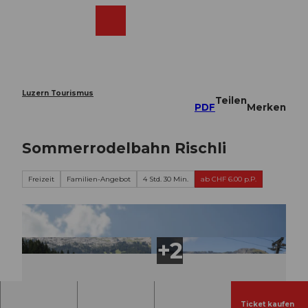
Z
u
Webcams
Merkzettel
Suche
Menü
Shop
m
I
n
h
a
Luzern Tourismus
Teilen
l
PDF
Merken
t
Sommerrodelbahn Rischli
Freizeit
Familien-Angebot
4 Std. 30 Min.
ab CHF 6.00 p.P.
Ticket kaufen