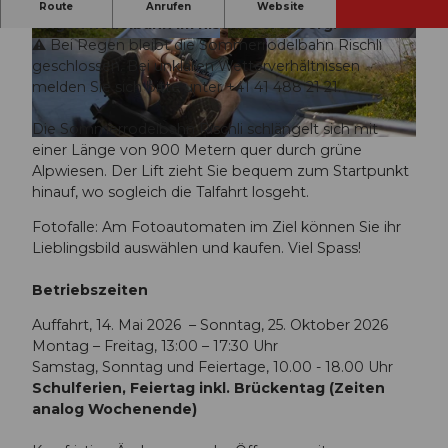
Spass für die ganze Familie mit der 900 Meter
Route
Anrufen
Website
langen Rodelbahn im Rischli Sörenberg.
⚠ Bei Regen bleibt die Sommerrodelbahn Rischli
© UNESCO Biosphäre Entlebuch / Yannick Röö
© UNESCO Biosphäre Entlebuch / Yannick Röö
sli, Yannick Roeoesli |
CC-BY-NC-ND
sli, Yannick Roeoesli |
CC-BY-NC-ND
geschlossen. Bei unklaren Wetterverhältnissen
melden Sie sich bitte unter +41 41 488 21 21.
Die Sommerrodelbahn Rischli schlängelt sich mit
© UNESCO Biosphäre Entlebuch / Yannick Röösli, Yannick Roeoesli |
CC-BY-NC-ND
einer Länge von 900 Metern quer durch grüne
Alpwiesen. Der Lift zieht Sie bequem zum Startpunkt
hinauf, wo sogleich die Talfahrt losgeht.
Fotofalle: Am Fotoautomaten im Ziel können Sie ihr
Lieblingsbild auswählen und kaufen. Viel Spass!
Betriebszeiten
Auffahrt, 14. Mai 2026 – Sonntag, 25. Oktober 2026
Montag – Freitag, 13:00 – 17:30 Uhr
Samstag, Sonntag und Feiertage, 10.00 - 18.00 Uhr
Schulferien, Feiertag inkl. Brückentag (Zeiten
analog Wochenende)