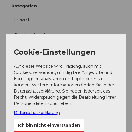
Kategorien
Freizeit
Familien-Angebot
Preisinformationen
Cookie-Einstellungen
Preise Rodelbahn
1 Fahrt: CHF 6.00
Auf dieser Website wird Tracking, auch mit
5 Fahrten: CHF 25.00
Cookies, verwendet, um digitale Angebote und
10 Fahrten: CHF 48.00
Kampagnen analysieren und optimieren zu
20 Fahrten: CHF 88.00
können. Weitere Informationen finden Sie in der
Datenschutzerklärung. Sie haben jederzeit das
Preise für Gruppen
Recht, Widerspruch gegen die Bearbeitung Ihrer
1 Fahrt: CHF 5.00
Personendaten zu erheben.
5 Fahrten: CHF 20.00
Datenschutzerklärung
10 Fahrten: CHF 38.00
20 Fahrten: CHF 71.00
Ich bin nicht einverstanden