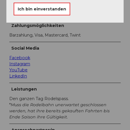
Extrafahrten ausserhalb der Öffnungszeiten
Gruppen 1 Stunde pauschal CHF 450.00
Ich bin einverstanden
Schulen 1 Stunde pauschal CHF 350.00
Zahlungsmöglichkeiten
Barzahlung, Visa, Mastercard, Twint
Social Media
Facebook
Instagram
YouTube
LinkedIn
Leistungen
Den ganzen Tag Rodelspass.
*
Muss die Rodelbahn unerwartet geschlossen
werden, hat ihre bereits gekauften Fahrten bis
Ende Saison ihre Gültigkeit.
Ansprechpartner:in