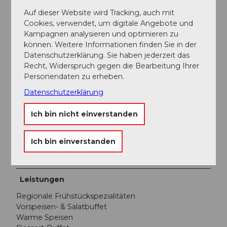
Preis Erwachsener: CHF 48.00
Auf dieser Website wird Tracking, auch mit
Cookies, verwendet, um digitale Angebote und
Preis Kind: CHF 24.00
Kampagnen analysieren und optimieren zu
Inkl. Getränke (Kaffee, Tee, Milchgetränke, Fruchtsaft
können. Weitere Informationen finden Sie in der
und Leitungswasser).
Datenschutzerklärung. Sie haben jederzeit das
Recht, Widerspruch gegen die Bearbeitung Ihrer
Bahnfahrt muss separat gelöst werden. GA/Halbtax,
Personendaten zu erheben.
Magic Pass und Sörenberg Card sind gültig.
Datenschutzerklärung
Social Media
Ich bin nicht einverstanden
Facebook
Instagram
Ich bin einverstanden
YouTube
LinkedIn
Leistungen
Regionale Frühstückspezialitäten
Vorspeisen- & Salatbuffet
Warme Speisen