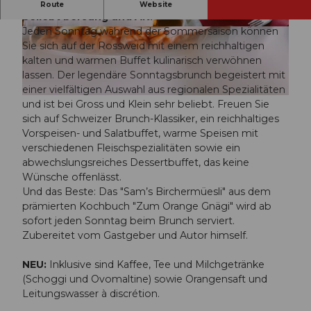
Der Sonntagsbrunch Rossweid ist seit Jahren
Route
Website
beliebt bei Jung und Alt!
Jeden Sonntag während der Sommersaison können
© UNESCO Biosphäre Entlebuch / Laila Bosco
© UNESCO Biosphäre Entlebuch / Laila Bosco
|
CC-BY-NC-ND
|
CC-BY-NC-ND
Sie sich auf der Rossweid mit einem reichhaltigen
kalten und warmen Buffet kulinarisch verwöhnen
lassen. Der legendäre Sonntagsbrunch begeistert mit
einer vielfältigen Auswahl aus regionalen Spezialitäten
© UNESCO Biosphäre Entlebuch / Laila Bosco |
CC-BY-NC-ND
und ist bei Gross und Klein sehr beliebt. Freuen Sie
sich auf Schweizer Brunch-Klassiker, ein reichhaltiges
Vorspeisen- und Salatbuffet, warme Speisen mit
verschiedenen Fleischspezialitäten sowie ein
abwechslungsreiches Dessertbuffet, das keine
Wünsche offenlässt.
Und das Beste: Das "Sam’s Birchermüesli" aus dem
prämierten Kochbuch "Zum Orange Gnägi" wird ab
sofort jeden Sonntag beim Brunch serviert.
Zubereitet vom Gastgeber und Autor himself.
NEU:
Inklusive sind Kaffee, Tee und Milchgetränke
(Schoggi und Ovomaltine) sowie Orangensaft und
Leitungswasser à discrétion.