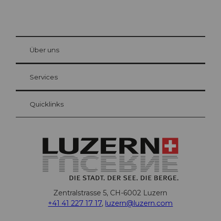
© Be
at Bre
chbü
hl
Über uns
Gästekarte Luzern
Ihre Vorteile als Übernachtungsgast
Services
Quicklinks
Zentralstrasse 5, CH-6002 Luzern
+41 41 227 17 17
,
luzern@luzern.com