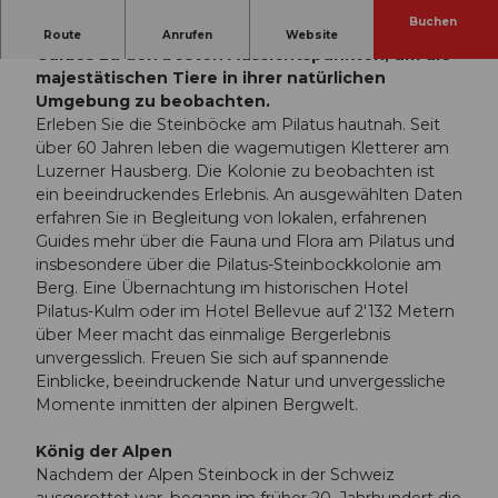
Buchen
Auf der Steinbock Safari begleiten Sie erfahrene
Route
Anrufen
Website
Guides zu den besten Aussichtspunkten, um die
majestätischen Tiere in ihrer natürlichen
Umgebung zu beobachten.
Erleben Sie die Steinböcke am Pilatus hautnah. Seit
über 60 Jahren leben die wagemutigen Kletterer am
Luzerner Hausberg. Die Kolonie zu beobachten ist
ein beeindruckendes Erlebnis. An ausgewählten Daten
erfahren Sie in Begleitung von lokalen, erfahrenen
Guides mehr über die Fauna und Flora am Pilatus und
insbesondere über die Pilatus-Steinbockkolonie am
Berg. Eine Übernachtung im historischen Hotel
Pilatus-Kulm oder im Hotel Bellevue auf 2'132 Metern
über Meer macht das einmalige Bergerlebnis
unvergesslich. Freuen Sie sich auf spannende
Einblicke, beeindruckende Natur und unvergessliche
Momente inmitten der alpinen Bergwelt.
König der Alpen
Nachdem der Alpen Steinbock in der Schweiz