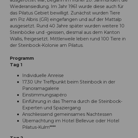
ausgerottet war, begann im früher 20. Jahrhundert die
Wiederansiedlung. Im Jahr 1961 wurde diese auch für
das Pilatus Gebiet bewilligt. Zunächst wurden Tiere
am Piz Albris (GR) eingefangen und auf der Mattalp
ausgesetzt. Rund 40 Jahre später wurden weitere 10
Steinböcke und -geissen, diesmal aus dem Kanton
Wallis, freigesetzt. Mittlerweile leben rund 100 Tiere in
der Steinbock-Kolonie am Pilatus.
Programm
Tag 1
Individuelle Anreise
17.30 Uhr Treffpunkt beim Steinbock in der
Panoramagalerie
Einstimmungsapéro
Einführung in das Thema durch die Steinbock-
Experten und Spaziergang
Anschliessend gemeinsames Nachtessen
Übernachtung im Hotel Bellevue oder Hotel
Pilatus-Kulm****