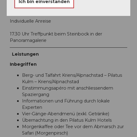
Ich bin einverstanden
Anreise und Parken
Individuelle Anreise
17.30 Uhr Treffpunkt beim Steinbock in der
Panoramagalerie
Leistungen
Inbegriffen
Berg- und Talfahrt Kriens/Alpnachstad – Pilatus
Kulm – Kriens/Alpnachstad
Einstimmungsapéro mit anschliessendem
Spaziergang
Informationen und Führung durch lokale
Experten
Vier-Gänge-Abendmenü (exkl. Getränke)
Übernachtung in den Pilatus Kulm Hotels
Morgenkaffee oder Tee vor dem Abmarsch zur
Safari (Morgenpirsch)