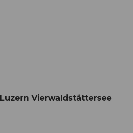
Informieren
Buchen
Business
W
Luzern Vierwaldstättersee