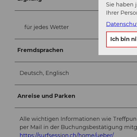
Sie haben 
Ihrer Pers
Datenschu
für jedes Wetter
Ich bin n
Fremdsprachen
Deutsch, Englisch
Anreise und Parken
Alle wichtigen Informationen wie Treffpun
per Mail in der Buchungsbestätigung mitge
https://surfsession.ch/home/ueber/