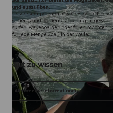
Surfsession.ch bietet die Möglichkeit, da
und auszuüben.
Unsere kompetenten Coaches begleiten sowo
sicheres und effizientes Training zu gewähr
surfen, wakeboarden oder foilen möchten. 
für jede Menge Spaß in der Welle.
Gut zu wissen
Allgemeine Informationen