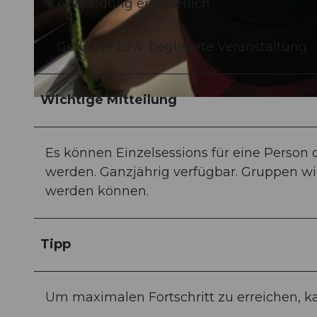
Anmeldung erforderlich
© Surfsession.ch |
CC-BY-NC-ND
Geführte bzw. begleitete Veranstaltung
Wichtige Mitteilung
© Surfsession.ch |
CC-BY-NC-ND
Es können Einzelsessions für eine Perso
werden. Ganzjährig verfügbar. Gruppen w
werden können.
Tipp
Um maximalen Fortschritt zu erreichen, ka