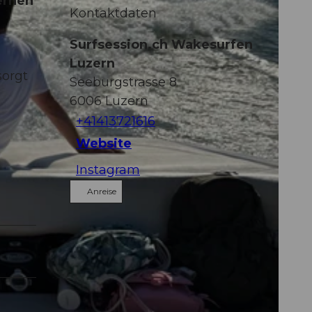
lernen
Kontaktdaten
Surfsession.ch Wakesurfen
Luzern
sorgt
Seeburgstrasse 8
6006
Luzern
+41413721616
Website
Instagram
Anreise