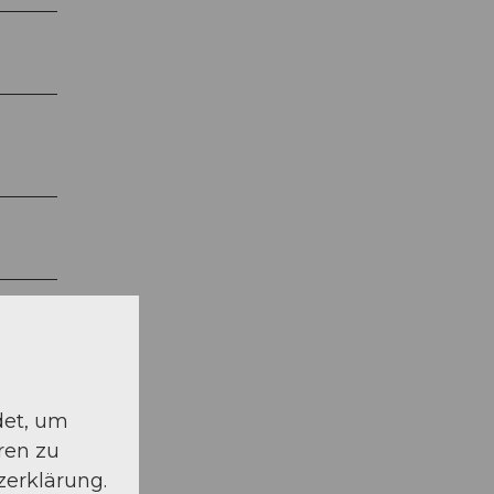
det, um
ren zu
zerklärung.