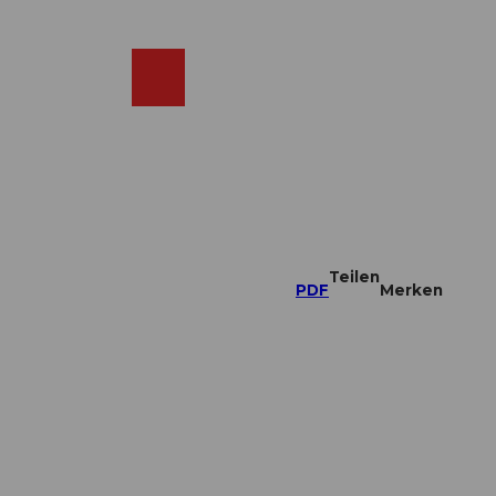
DE
ebcams
Merkzettel
Suche
Shop
Teilen
PDF
Merken