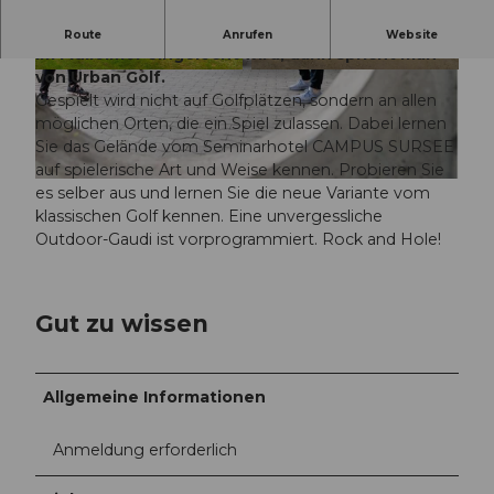
Wenn vom Kopfsteinpflaster abgeschlagen und
Route
Anrufen
Website
im Mülleimer eingelocht wird, dann spricht man
von Urban Golf.
© CAMPUS SURSEE |
CC-BY-NC-ND
© CAMPUS SURSEE |
CC-BY-NC-ND
Gespielt wird nicht auf Golfplätzen, sondern an allen
möglichen Orten, die ein Spiel zulassen. Dabei lernen
Sie das Gelände vom Seminarhotel CAMPUS SURSEE
auf spielerische Art und Weise kennen. Probieren Sie
© CAMPUS SURSEE |
CC-BY-NC-ND
es selber aus und lernen Sie die neue Variante vom
klassischen Golf kennen. Eine unvergessliche
Outdoor-Gaudi ist vorprogrammiert. Rock and Hole!
Gut zu wissen
Allgemeine Informationen
Anmeldung erforderlich