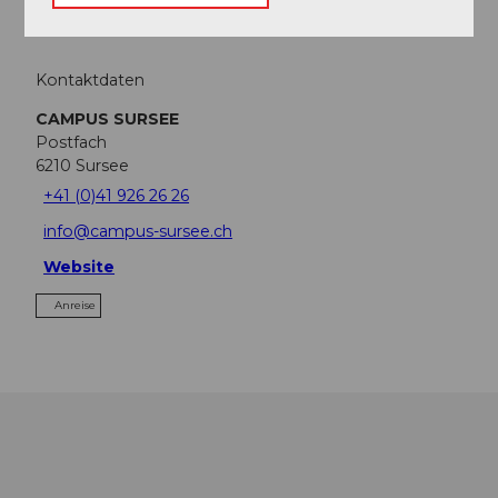
Patricia Liniger
Kontaktdaten
CAMPUS SURSEE
Postfach
6210
Sursee
+41 (0)41 926 26 26
info@campus-sursee.ch
Website
Anreise