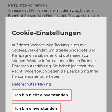
Parkplätze vorhanden.
Anreise mit ÖV: Fahren Sie mit dem Zug bis zum
Bahnhof Sursee. Von hier aus per Postauto direkt zur
Haltestelle CAMPUS SURSEE – werktags
halbstündlich und am Wochenende stündlich.
Cookie-Einstellungen
Leistungen
Auf dieser Website wird Tracking, auch mit
Alter: empfohlen ab 6 Jahren
Cookies, verwendet, um digitale Angebote und
Kleider: sportlich und bequem
Kampagnen analysieren und optimieren zu
Golfschläger, Bälle und Plan erhalten Sie vor Ort
können. Weitere Informationen finden Sie in der
Datenschutzerklärung. Sie haben jederzeit das
Recht, Widerspruch gegen die Bearbeitung Ihrer
Teilnahme-Informationen
Personendaten zu erheben.
Datenschutzerklärung
Anzahl Teilnehmer (minimal): 1
Ich bin nicht einverstanden
Anzahl Teilnehmer (maximal): 50
Ich bin einverstanden
Ansprechpartner:in