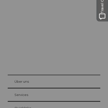
Travel Guide
Ausflugstipps in
Luzern
Die Stadt. Der See. Die Berge.
© Be
at Bre
chbü
hl
Über uns
Gästekarte Luzern
Ihre Vorteile als Übernachtungsgast
Services