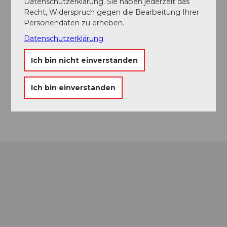
Datenschutzerklärung. Sie haben jederzeit das
6002
Luzern
Recht, Widerspruch gegen die Bearbeitung Ihrer
+41 (0)41 227 17 17
Personendaten zu erheben.
citytours@luzern.com
Datenschutzerklärung
Website
Ich bin nicht einverstanden
Facebook
Instagram
Ich bin einverstanden
YouTube
Anreise