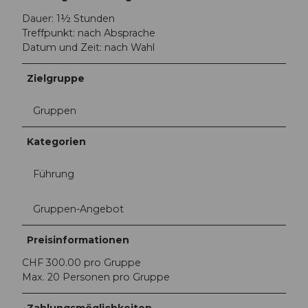
n
Dauer: 1½ Stunden
g
Treffpunkt: nach Absprache
e
Datum und Zeit: nach Wahl
r
_
Zielgruppe
F
r
i
Gruppen
t
s
Kategorien
c
h
Führung
i
_
Gruppen-Angebot
H
a
Preisinformationen
u
s
CHF 300.00 pro Gruppe
_
Max. 20 Personen pro Gruppe
I
M
Zahlungsmöglichkeiten