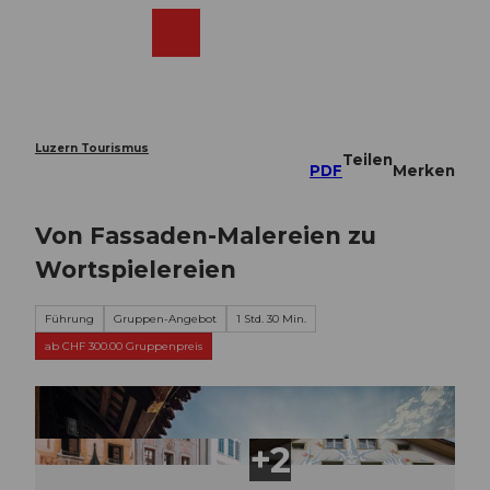
Z
u
Webcams
Merkzettel
Suche
Menü
Shop
m
I
n
h
a
Luzern Tourismus
Teilen
l
PDF
Merken
t
Von Fassaden-Malereien zu
Wortspielereien
Führung
Gruppen-Angebot
1 Std. 30 Min.
ab CHF 300.00 Gruppenpreis