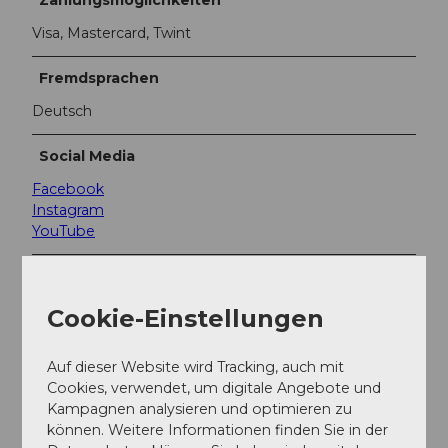
G
_
Visa, Mastercard, Twint
8
9
Fremdsprachen
7
Deutsch
1
_
t
Social Media
y
Facebook
p
Instagram
o
YouTube
3
.
Teilnahme-Informationen
j
p
Cookie-Einstellungen
g
Anzahl Teilnehmer (maximal): 20
Auf dieser Website wird Tracking, auch mit
Kontaktdaten
Cookies, verwendet, um digitale Angebote und
Kampagnen analysieren und optimieren zu
Luzern Tourismus
können. Weitere Informationen finden Sie in der
Zentralstrasse 5