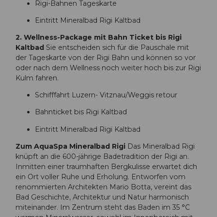
Rigi-Bahnen Tageskarte
a
a
l
l
Eintritt Mineralbad Rigi Kaltbad
t
b
b
a
2. Wellness-Package mit Bahn Ticket bis Rigi
a
d
Kaltbad
Sie entscheiden sich für die Pauschale mit
d
&
der Tageskarte von der Rigi Bahn und können so vor
i
S
oder nach dem Wellness noch weiter hoch bis zur Rigi
n
p
Kulm fahren.
W
a
Schifffahrt Luzern- Vitznau/Weggis retour
i
R
n
i
Bahnticket bis Rigi Kaltbad
t
g
e
i
Eintritt Mineralbad Rigi Kaltbad
r
K
Zum AquaSpa Mineralbad Rigi
Das Mineralbad Rigi
.
a
knüpft an die 600-jährige Badetradition der Rigi an.
j
l
Inmitten einer traumhaften Bergkulisse erwartet dich
p
t
ein Ort voller Ruhe und Erholung. Entworfen vom
g
b
renommierten Architekten Mario Botta, vereint das
a
Bad Geschichte, Architektur und Natur harmonisch
d
miteinander. Im Zentrum steht das Baden im 35 °C
-