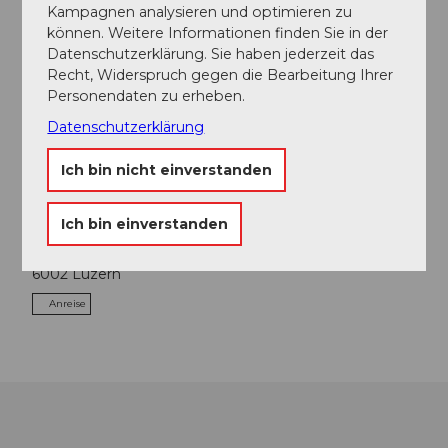
Kampagnen analysieren und optimieren zu
Exkursion
können. Weitere Informationen finden Sie in der
Datenschutzerklärung. Sie haben jederzeit das
Entspannung
Recht, Widerspruch gegen die Bearbeitung Ihrer
Personendaten zu erheben.
Freizeit
Datenschutzerklärung
Ich bin nicht einverstanden
Sonstiges
Kontaktdaten
Ich bin einverstanden
Schifffahrtsgesellschaft des Vierwaldstättersees (SGV)
6002
Luzern
Anreise