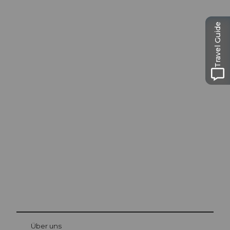
Travel Guide
Ausflugstipps in
Luzern
Die Stadt. Der See. Die Berge.
© Be
at Bre
chbü
hl
Über uns