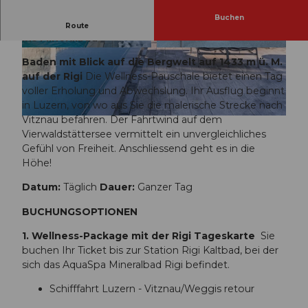
Buchen
Wellnesspauschale mit Schiff, Bahn und Eintritt
Route
ins Mineralbad
M
E
Baden mit Blick auf die Bergwelt auf 1433 m ü. M.
i
i
auf der Rigi
Die Wellness-Pauschale bietet einen Tag
n
n
voller Erholung und Abwechslung. Ihr Ausflug beginnt
e
t
in Luzern, von wo aus Sie die malerische Strecke nach
r
a
Vitznau befahren. Der Fahrtwind auf dem
© Laila Bosco
a
u
Vierwaldstättersee vermittelt ein unvergleichliches
l
c
Gefühl von Freiheit. Anschliessend geht es in die
B
h
Höhe!
a
e
t
n
Datum:
Täglich
Dauer:
Ganzer Tag
h
i
BUCHUNGSOPTIONEN
i
n
n
s
1. Wellness-Package mit der Rigi Tageskarte
Sie
R
M
buchen Ihr Ticket bis zur Station Rigi Kaltbad, bei der
i
i
sich das AquaSpa Mineralbad Rigi befindet.
g
n
i
e
Schifffahrt Luzern - Vitznau/Weggis retour
K
r