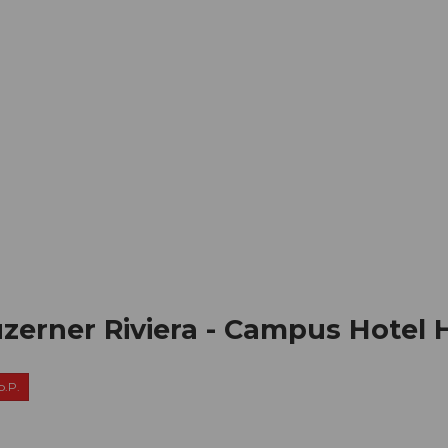
Informieren
Buchen
Business
W
zerner Riviera - Campus Hotel 
p.P.