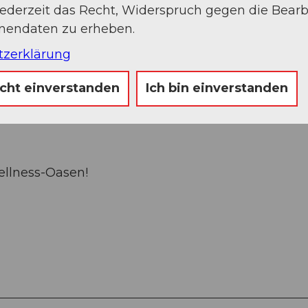
jederzeit das Recht, Widerspruch gegen die Bear
otel Hertenstein:
onendaten zu erheben.
tzerklärung
ühstück
icht einverstanden
Ich bin einverstanden
t Sauna sowie der exklusiven Badewiese
ellness-Oasen!