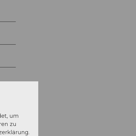
det, um
ren zu
zerklärung.