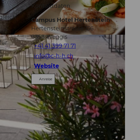
Kontaktdaten
gleich
Campus Hotel Hertenstein
Hertensteinstrasse 156
6353
Weggis
für
+41 41 399 71 71
.
info@c-h-h.ch
Website
Anreise