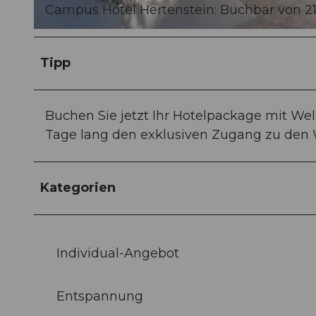
Campus Hotel Hertenstein: Buchbar von 21.0
c
a
Tipp
m
p
u
Buchen Sie jetzt Ihr Hotelpackage mit Wel
s
Tage lang den exklusiven Zugang zu den 
_
h
Kategorien
e
r
t
e
Individual-Angebot
n
s
Entspannung
t