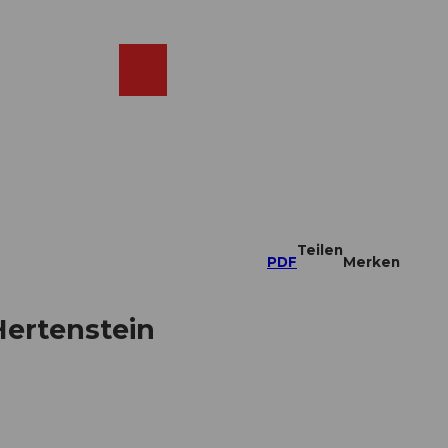
DE
ebcams
Merkzettel
Suche
Shop
Teilen
PDF
Merken
Hertenstein