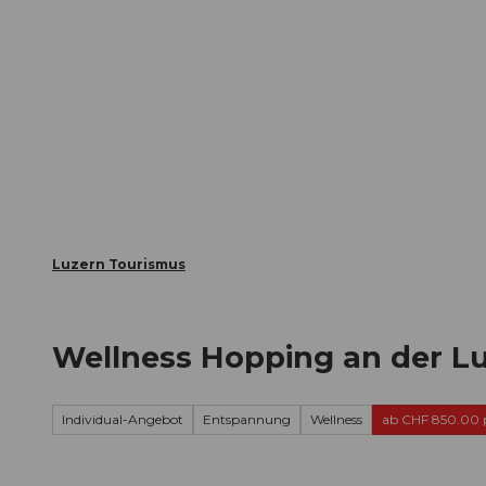
Z
ungen
Webcams
Gästekarte
u
m
Die Stadt
Die Erlebnisregion
I
n
h
a
l
t
Luzern Tourismus
Wellness Hopping an der Lu
Individual-Angebot
Entspannung
Wellness
ab CHF 850.00 