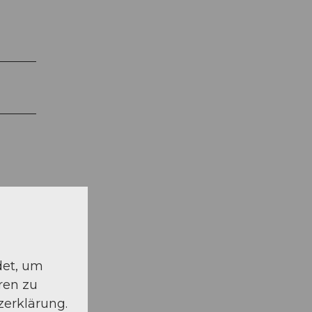
det, um
ren zu
zerklärung.