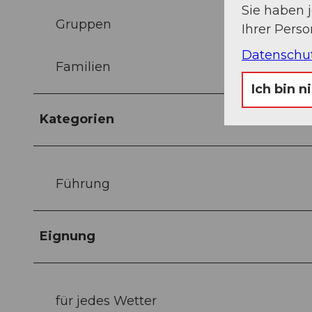
Sie haben 
Gruppen
Ihrer Pers
Datenschu
Familien
Ich bin n
Kategorien
Führung
Eignung
für jedes Wetter