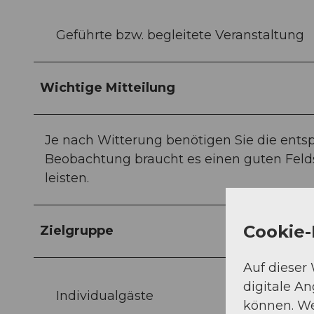
Geführte bzw. begleitete Veranstaltung
Wichtige Mitteilung
Je nach Witterung benötigen Sie die ent
Beobachtung braucht es einen guten Felds
leisten.
Cookie-
Zielgruppe
Auf dieser
digitale A
Individualgäste
können. We