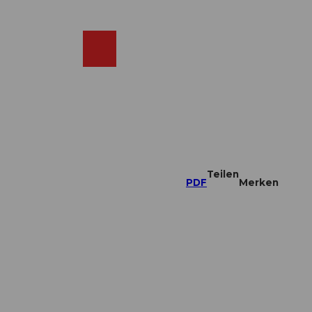
DE
ebcams
Merkzettel
Suche
Shop
Teilen
PDF
Merken