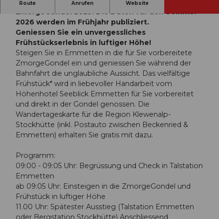
Vielen Dank für Ihren Besuch an der
Route
Anrufen
Website
ZmorgeGondel 2025! Die Daten für den Sommer
2026 werden im Frühjahr publiziert.
Geniessen Sie ein unvergessliches
Frühstückserlebnis in luftiger Höhe!
Steigen Sie in Emmetten in die für Sie vorbereitete
ZmorgeGondel ein und geniessen Sie während der
Bahnfahrt die unglaubliche Aussicht. Das vielfältige
Frühstück* wird in liebevoller Handarbeit vom
Höhenhotel Seeblick Emmetten für Sie vorbereitet
und direkt in der Gondel genossen. Die
Wandertageskarte für die Region Klewenalp-
Stockhütte (inkl. Postauto zwischen Beckenried &
Emmetten) erhalten Sie gratis mit dazu.
Programm:
09:00 - 09:05 Uhr: Begrüssung und Check in Talstation
Emmetten
ab 09:05 Uhr: Einsteigen in die ZmorgeGondel und
Frühstück in luftiger Höhe
11.00 Uhr: Spätester Ausstieg (Talstation Emmetten
oder Bergstation Stockhütte) Anschliessend