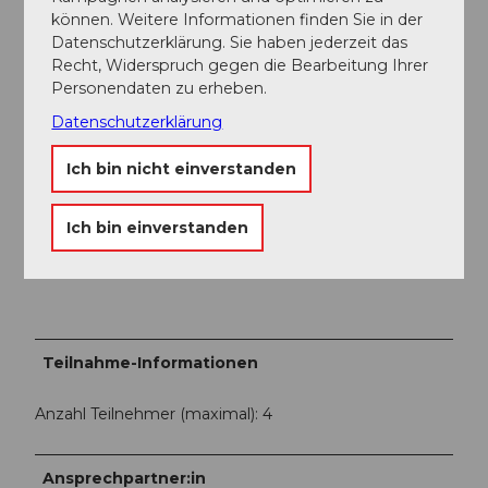
Leistungen
können. Weitere Informationen finden Sie in der
Frühstück:
Datenschutzerklärung. Sie haben jederzeit das
Getränke: Kaffee, heisses Wasser und verschiedene
Recht, Widerspruch gegen die Bearbeitung Ihrer
Tee, Saft, kalte Milch, Ovi- und Schoggipulver, Wasser
Personendaten zu erheben.
mit und ohne Kohlensäure
Datenschutzerklärung
Zmorge: verschiedene Brotwaren, Butter, Konfi,
Nutella, Käse- und Fleischplatte, Früchte, verschiedene
Ich bin nicht einverstanden
Fruchtjogurt, Müsli, Nussmischung
Die Wandertageskarte für die Region Klewenalp-
Ich bin einverstanden
Stockhütte (inkl. Postauto zwischen Beckenried &
Emmetten)
Teilnahme-Informationen
Anzahl Teilnehmer (maximal): 4
Ansprechpartner:in