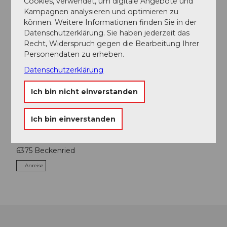
Cookies, verwendet, um digitale Angebote und
Kampagnen analysieren und optimieren zu
Veranstaltung
können. Weitere Informationen finden Sie in der
Datenschutzerklärung. Sie haben jederzeit das
Sehenswertes
Recht, Widerspruch gegen die Bearbeitung Ihrer
Personendaten zu erheben.
Touren
Datenschutzerklärung
Ich bin nicht einverstanden
Kontaktdaten
Ich bin einverstanden
Badeplatz Rütenen
Rütenenstrasse
6375
Beckenried
Anreise