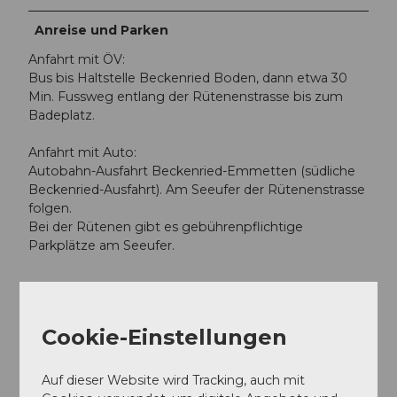
Anreise und Parken
Anfahrt mit ÖV:
Bus bis Haltstelle Beckenried Boden, dann etwa 30
Min. Fussweg entlang der Rütenenstrasse bis zum
Badeplatz.
Anfahrt mit Auto:
Autobahn-Ausfahrt Beckenried-Emmetten (südliche
Beckenried-Ausfahrt). Am Seeufer der Rütenenstrasse
folgen.
Bei der Rütenen gibt es gebühren­pflichtige
Parkplätze am Seeufer.
Cookie-Einstellungen
In der Nähe
Auf der Karte anschauen
Auf dieser Website wird Tracking, auch mit