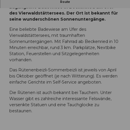
Der Badeplatz Rütenen ist eine öffentlich
Route
zugängliche Badewiese in Beckenried am Ufer
des Vierwaldstättersees. Der Ort ist bekannt für
seine wunderschönen Sonnenuntergänge.
Eine beliebte Badewiese am Ufer des
Vierwaldstättersees, mit traumhaften
Sonnenuntergängen. Mit Fahrrad ab Beckenried in 10
Minuten erreichbar, rund 3 km. Parkplätze, Nextbike
Station, Feuerstellen und Sitzgelegenheiten
vorhanden.
Das Rütenenbeizli-Sommerbeizli ist jeweils von April
bis Oktober geöffnet (je nach Witterung). Es werden
einfache Gerichte im Self-Service angeboten.
Die Rütenen ist auch bekannt bei Tauchern. Unter
Wasser gibt es zahlreiche interessante Felswände,
versenkte Statuen und eine Tauchglocke zu
bestaunen.