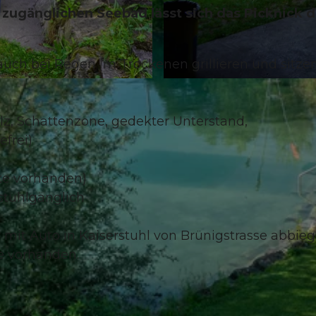
 zugänglichen Seebad lässt sich das Picknick d
uch bei Regen im Trockenen grillieren und sitzen
© Obwalden Tourismus, Obwalden Tourismus
lz, Schattenzone, gedekter Unterstand,
efrei)
ste vorhanden)
stuhlgänglich
it Auto in Kaiserstuhl von Brünigstrasse abbie
ze vorhanden.