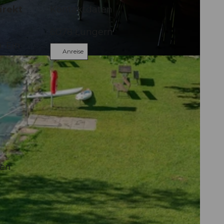
irekt
Kontaktdaten
6078
Lungern
. Ein
Anreise
gen