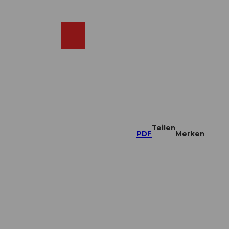
DE
ebcams
Merkzettel
Suche
Shop
Teilen
PDF
Merken