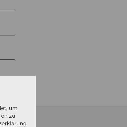
det, um
ren zu
zerklärung.