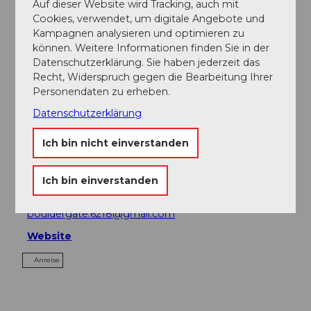
Auf dieser Website wird Tracking, auch mit
Cookies, verwendet, um digitale Angebote und
Kampagnen analysieren und optimieren zu
Sehenswertes
können. Weitere Informationen finden Sie in der
Datenschutzerklärung. Sie haben jederzeit das
Touren
Recht, Widerspruch gegen die Bearbeitung Ihrer
Personendaten zu erheben.
Datenschutzerklärung
Kontaktdaten
Ich bin nicht einverstanden
Surseestrasse
6218
Ettiswil
Ich bin einverstanden
+41 79 799 00 70
bouldergate.6218@gmail.com
Website
Anreise