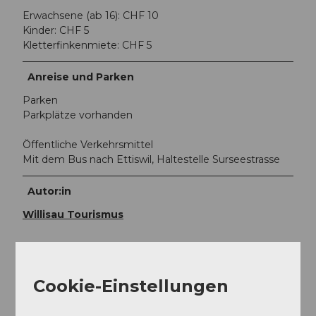
Erwachsene (ab 16): CHF 10
Kinder: CHF 5
Kletterfinkenmiete: CHF 5
Anreise und Parken
Parken
Parkplätze vorhanden
Öffentliche Verkehrsmittel
Mit dem Bus nach Ettiswil, Haltestelle Surseestrasse
Autor:in
Willisau Tourismus
Cookie-Einstellungen
In der Nähe
Auf der Karte anschauen