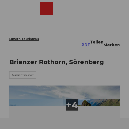
Z
u
Webcams
Merkzettel
Suche
Menü
Shop
m
I
n
h
a
Luzern Tourismus
Teilen
l
PDF
Merken
t
Brienzer Rothorn, Sörenberg
Aussichtspunkt