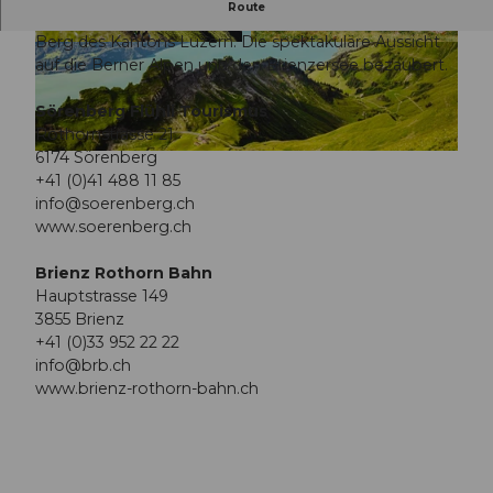
Route
Das Brienzer Rothorn ist mit 2'350 m ü.M. der höchste
Berg des Kantons Luzern. Die spektakuläre Aussicht
© Brienz Rothorn Bahn AG, Region Luzern-Vi
© Brienz Rothorn Bahn AG, Region Luzern-Vi
erwaldstättersee |
CC-BY
erwaldstättersee |
CC-BY
auf die Berner Alpen und den Brienzersee bezaubert.
Sörenberg Flühli Tourismus
Rothornstrasse 21
6174 Sörenberg
© Brienz Rothorn Bahn AG, Region Luzern-Vierwaldstättersee |
CC-BY
+41 (0)41 488 11 85
info@soerenberg.ch
www.soerenberg.ch
Brienz Rothorn Bahn
Hauptstrasse 149
3855 Brienz
+41 (0)33 952 22 22
info@brb.ch
www.brienz-rothorn-bahn.ch