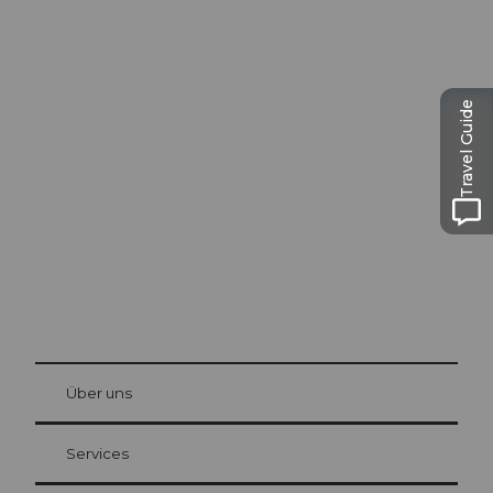
Ausflugstipps in
Travel Guide
Luzern
Die Stadt. Der See. Die Berge.
© Be
at Bre
chbü
hl
Über uns
Gästekarte Luzern
Ihre Vorteile als Übernachtungsgast
Services