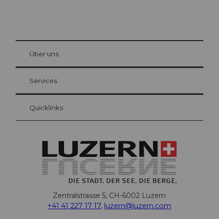
© Be
at Bre
chbü
hl
Über uns
Gästekarte Luzern
Ihre Vorteile als Übernachtungsgast
Services
Quicklinks
Zentralstrasse 5, CH-6002 Luzern
+41 41 227 17 17
,
luzern@luzern.com