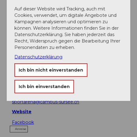
Veranstaltung
Auf dieser Website wird Tracking, auch mit
Cookies, verwendet, um digitale Angebote und
Sehenswertes
Kampagnen analysieren und optimieren zu
können. Weitere Informationen finden Sie in der
Touren
Datenschutzerklärung. Sie haben jederzeit das
Recht, Widerspruch gegen die Bearbeitung Ihrer
Personendaten zu erheben.
Datenschutzerklärung
Kontaktdaten
Ich bin nicht einverstanden
CAMPUS SURSEE Sportarena
Leidenbergstrasse
6208
Oberkirch
Ich bin einverstanden
+41 (0)41 926 28 28
sportarena@campus-sursee.ch
Website
Facebook
Anreise