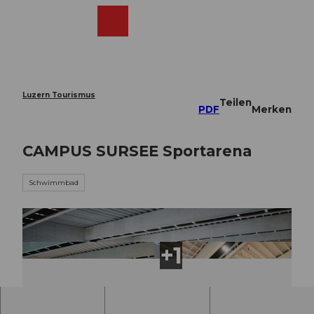
Z
u
Webcams
Merkzettel
Suche
Menü
Shop
m
I
n
h
a
Luzern Tourismus
Teilen
l
PDF
Merken
t
CAMPUS SURSEE Sportarena
Schwimmbad