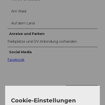
Am Wald
Auf dem Land
Anreise und Parken
Parkplätze und ÖV-Anbindung vorhanden
Social Media
Facebook
In der Nähe
Auf der Karte anschauen
Cookie-Einstellungen