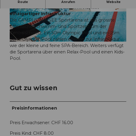
Grösstes öffentliches Schwimm- und
Route
Anrufen
Website
Sportzentrum der Zentralschweiz, mit
einzigartiger Infrastruktur
© Chris Roos, chrisroosfotografie.ch |
CC-BY
© Chris Roos, chrisroosfotografie.ch |
CC-BY
Die CAMPUS SURSEE Sportarena ist das grösste
öffentliche Schwimm- und Sportzentrum der
Zentralschweiz. Ein 50m Olympic Pool und ein 25m
Semi-Olympic Pool zählen ebenso zur Infrastruktur
© Samuel TrÃ¼mpy, SAMUEL TRUEMPY |
CC-BY
wie der kleine und feine SPA-Bereich. Weiters verfügt
die Sportarena über einen Relax-Pool und einen Kids-
Pool.
Gut zu wissen
Preisinformationen
Preis Erwachsener: CHF 16.00
Preis Kind: CHF 8.00