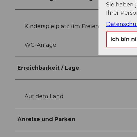
Sie haben 
Ihrer Pers
Datenschu
Kinderspielplatz (im Freien)
Ich bin n
WC-Anlage
Erreichbarkeit / Lage
Auf dem Land
Anreise und Parken