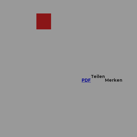
DE
ebcams
Merkzettel
Suche
Shop
Teilen
PDF
Merken