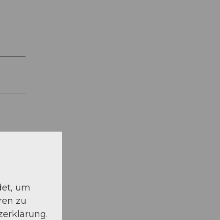
det, um
ren zu
zerklärung.