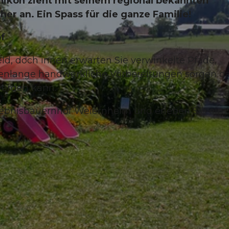
ikon zieht mit seinem regional bekannten
her an. Ein Spass für die ganze Familie!
f
ld, doch innen erwarten Sie verwinkelte Pfade,
nlange handwerkliche Vorbereitungen sorgen da
werden kann.
lebnisbauernhof Weiernheim und erleben Sie ein