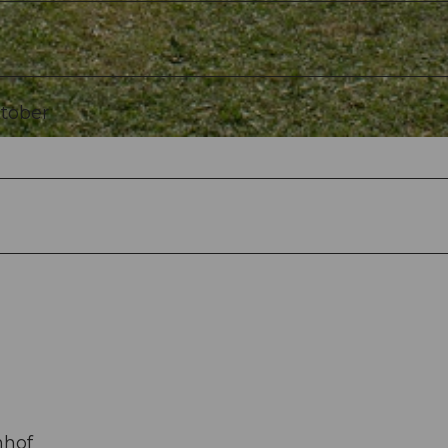
tober
nhof