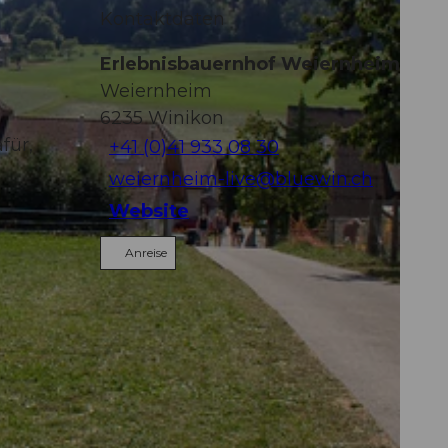
Kontaktdaten
Erlebnisbauernhof Weiernheim
Weiernheim
6235
Winikon
für,
+41 (0)41 933 08 30
weiernheim-live@bluewin.ch
Website
Anreise