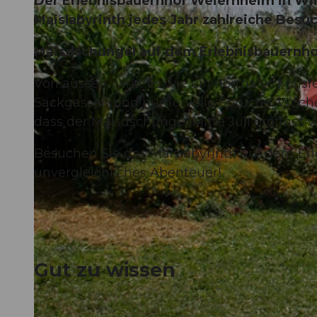
Der Erlebnisbauernhof Weiernheim in Win
Maislabyrinth jedes Jahr zahlreiche Besuc
Maisdschungel auf dem Erlebnisbauernho
Von aussen wirkt es wie ein normales Maisfe
Sackgassen und humorvolle Sprüche. Woche
dass der Maisdschungel Mitte Juli eröffnet 
Besuchen Sie das Maislabyrinth auf dem Er
unvergleichliches Abenteuer!
Gut zu wissen