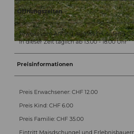
Öffnungszeiten
©
CC-BY
Jeweils vom Anfang August bis Anfang Ok
In dieser Zeit täglich ab 13.00 - 18.00 Uhr
©
CC-BY
Preisinformationen
Preis Erwachsener: CHF 12.00
Preis Kind: CHF 6.00
Preis Familie: CHF 35.00
Eintritt Maisdschungel und Erlebnisbauer