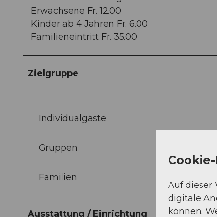
Erwachsene Fr. 12.00
Kinder ab 4 Jahren Fr. 6.00
Familieneintritt Fr. 35.00
Zielgruppe
Individualgäste
Gruppen
Cookie-
Familien
Auf dieser
digitale A
können. We
Ausstattung / Einrichtung