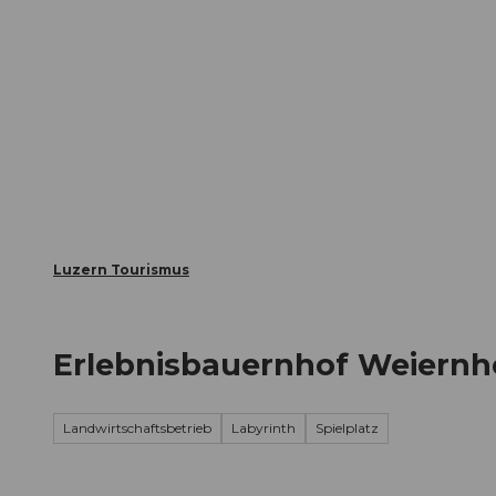
Z
ungen
Webcams
Gästekarte
u
m
Die Stadt
Die Erlebnisregion
I
n
h
a
l
t
Luzern Tourismus
Erlebnisbauernhof Weiernh
Landwirtschaftsbetrieb
Labyrinth
Spielplatz