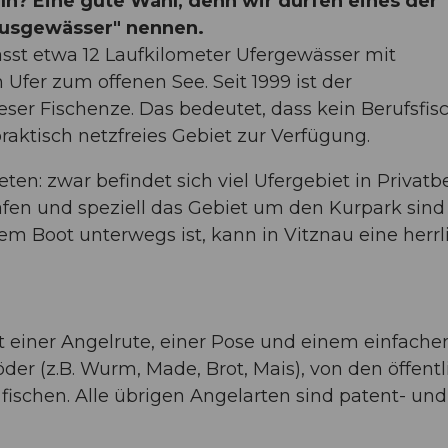
n? Eine gute Wahl, denn wir dürfen eines der
ausgewässer" nennen.
sst etwa 12 Laufkilometer Ufergewässer mit
Ufer zum offenen See. Seit 1999 ist der
eser Fischenze. Das bedeutet, dass kein Berufsfis
raktisch netzfreies Gebiet zur Verfügung.
en: zwar befindet sich viel Ufergebiet in Privatbe
en und speziell das Gebiet um den Kurpark sind
inem Boot unterwegs ist, kann in Vitznau eine herrl
it einer Angelrute, einer Pose und einem einfache
r (z.B. Wurm, Made, Brot, Mais), von den öffentl
fischen. Alle übrigen Angelarten sind patent- und