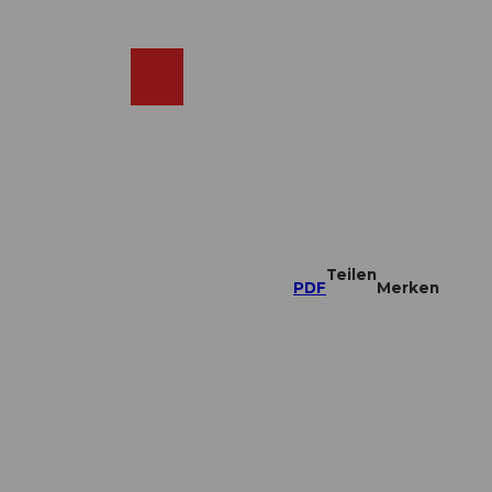
DE
ebcams
Merkzettel
Suche
Shop
Teilen
PDF
Merken