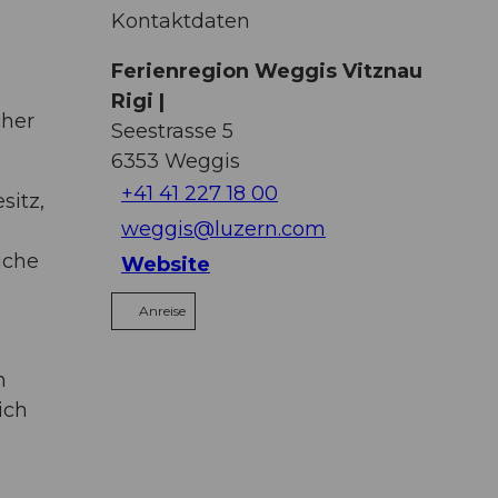
Kontaktdaten
Ferienregion Weggis Vitznau
Rigi |
cher
Seestrasse 5
6353
Weggis
+41 41 227 18 00
sitz,
weggis@luzern.com
iche
Website
Anreise
n
ich