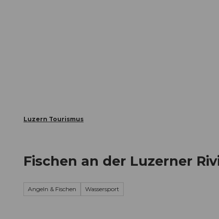
Z
ungen
Webcams
Gästekarte
u
m
Die Stadt
Die Erlebnisregion
I
n
h
a
l
t
Luzern Tourismus
Fischen an der Luzerner Riv
Angeln & Fischen
Wassersport