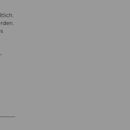
tlich.
rden.
es
-