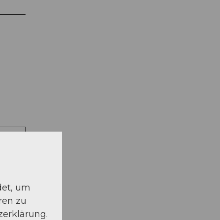
schauen
det, um
ren zu
zerklärung.