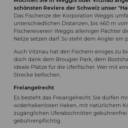
Möchten Sie in Weggis oder Vitznau angel
schönsten Reviere der Schweiz unser "H
Das Fischenze der Korporation Weggis umfa
unterschiedlichen Distanzen, bis 460 m vom 
Fischereiverein Weggis alleiniger Pächter di
Netze setzen darf. So steht dem Angler ein p
Auch Vitznau hat den Fischern einiges zu biet
doch dank dem Brougier Park, dem Bootshaf
ideale Plätze für die Uferfischer. Wer mit e
Strecke befischen.
Freiangelrecht
Es besteht das Freiangelrecht. Sie dürfen m
widerhakenlosen Haken, mit natürlichem Köde
zugänglichen Uferabschnitten gebührenfrei 
gebührenpflichtig.