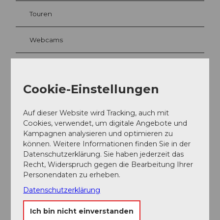
Touren
Webcams
Kontaktdaten
Cookie-Einstellungen
Luftseilbahn Niederbauen
Seelisbergstrasse 2
Auf dieser Website wird Tracking, auch mit
6376
Emmetten
Cookies, verwendet, um digitale Angebote und
Kampagnen analysieren und optimieren zu
+41 41 620 33 40
können. Weitere Informationen finden Sie in der
info@niederbauen.ch
Datenschutzerklärung. Sie haben jederzeit das
Recht, Widerspruch gegen die Bearbeitung Ihrer
Website
Personendaten zu erheben.
Anreise
Datenschutzerklärung
Ich bin nicht einverstanden