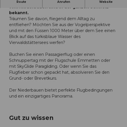
Der Absprung und die wunderschöne Aussicht
Route
Anrufen
Website
vom Niederbauen sind in der ganzen Schweiz
bekannt.
Träumen Sie davon, fliegend dem Alltag zu
entfliehen? Möchten Sie aus der Vogelperspektive
und mit den Füssen 1000 Meter über dem See einen
Blick auf das türkisblaue Wasser des
Vierwaldstättersees werfen?
Buchen Sie einen Passagierflug oder einen
Schnuppertag mit der Flugschule Emmetten oder
mit SkyGlide Paragliding. Oder wenn Sie das
Flugfieber schon gepackt hat, absolvieren Sie den
Grund- oder Brevetkurs.
Der Niederbauen bietet perfekte Flugbedingungen
und ein einzigartiges Panorama.
Gut zu wissen