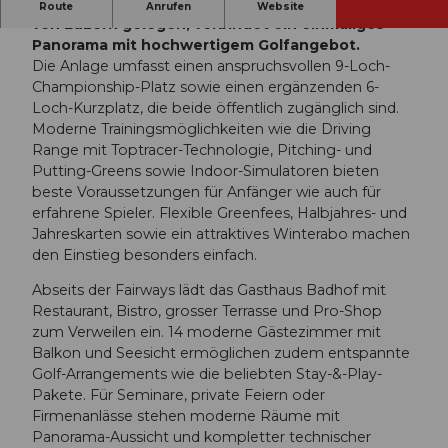
Golf Meggen, idyllisch auf einem Hügel oberhalb
Route
Anrufen
Website
f
von Luzern gelegen, verbindet ein einmaliges
_
Panorama mit hochwertigem Golfangebot.
m
Die Anlage umfasst einen anspruchsvollen 9-Loch-
e
Championship-Platz sowie einen ergänzenden 6-
g
Loch-Kurzplatz, die beide öffentlich zugänglich sind.
g
Moderne Trainingsmöglichkeiten wie die Driving
e
Range mit Toptracer-Technologie, Pitching- und
n
Putting-Greens sowie Indoor-Simulatoren bieten
.
beste Voraussetzungen für Anfänger wie auch für
j
erfahrene Spieler. Flexible Greenfees, Halbjahres- und
p
Jahreskarten sowie ein attraktives Winterabo machen
g
den Einstieg besonders einfach.
Abseits der Fairways lädt das Gasthaus Badhof mit
Restaurant, Bistro, grosser Terrasse und Pro-Shop
zum Verweilen ein. 14 moderne Gästezimmer mit
Balkon und Seesicht ermöglichen zudem entspannte
Golf-Arrangements wie die beliebten Stay-&-Play-
Pakete. Für Seminare, private Feiern oder
Firmenanlässe stehen moderne Räume mit
Panorama-Aussicht und kompletter technischer