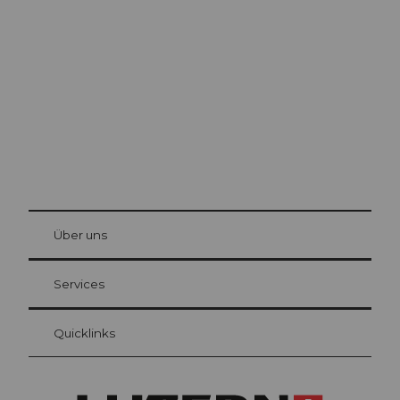
Luzern
Die Stadt. Der See. Die Berge.
© Be
at Bre
chbü
hl
Über uns
Gästekarte Luzern
Ihre Vorteile als Übernachtungsgast
Services
Quicklinks