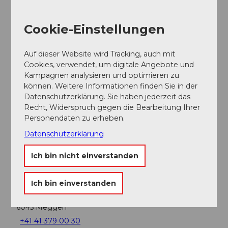
Cookie-Einstellungen
In der Nähe
Auf der Karte anschauen
Auf dieser Website wird Tracking, auch mit
Cookies, verwendet, um digitale Angebote und
Veranstaltung
Kampagnen analysieren und optimieren zu
können. Weitere Informationen finden Sie in der
Sehenswertes
Datenschutzerklärung. Sie haben jederzeit das
Recht, Widerspruch gegen die Bearbeitung Ihrer
Personendaten zu erheben.
Touren
Datenschutzerklärung
Ich bin nicht einverstanden
Kontaktdaten
Ich bin einverstanden
Golf Meggen
Kreuzbuchweg 1
6045
Meggen
+41 41 379 00 30