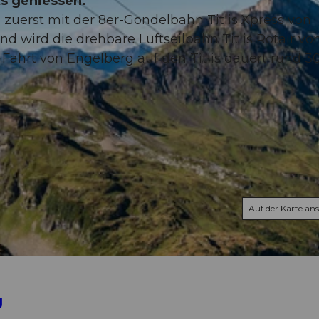
ts geniessen.
n zuerst mit der 8er-Gondelbahn Titlis Xpress von
nd wird die drehbare Luftseilbahn Titlis Rotair vo
Fahrt von Engelberg auf den Titlis dauert rund 3
Auf der Karte an
g