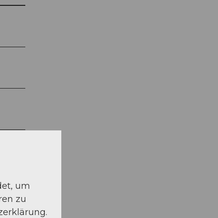
det, um
ren zu
zerklärung.