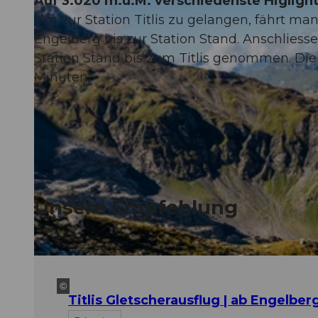
Auf 3.020 m.ü.M. verschiedenste Higligh
Um zur Station Titlis zu gelangen, fährt ma
Engelberg bis zur Station Stand. Anschliesse
Station Stand bis zum Titlis genommen. Die 
Minuten.
Unsere Empfehlung
©
Titlis Gletscherausflug | ab Engelber