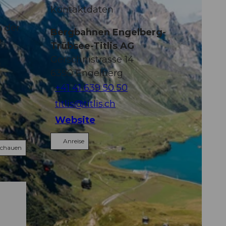
Kontaktdaten
n der
Bergbahnen Engelberg-
0
Trübsee-Titlis AG
Gerschnistrasse 14
6390
Engelberg
+41 41 639 50 50
titlis@titlis.ch
Website
Anreise
schauen