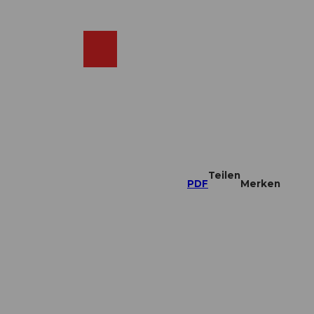
DE
ebcams
Merkzettel
Suche
Shop
Teilen
PDF
Merken