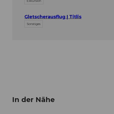
Exkursion
©
info@nikonita.ch
, Roger Gruetter |
CC-BY-ND
Gletscherausflug | Titlis
Sonstiges
©
info@nikonita.ch
, Roger Gruetter |
CC-BY-ND
In der Nähe