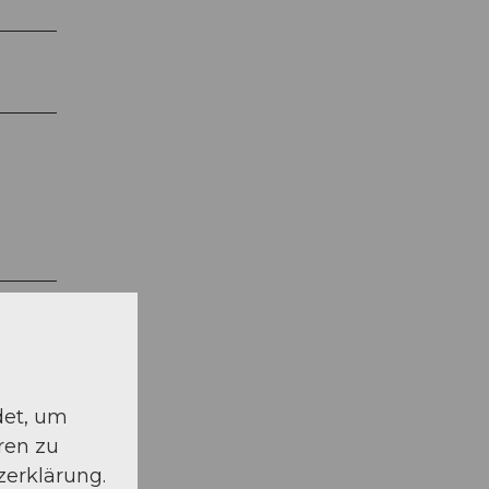
det, um
ren zu
zerklärung.