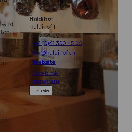
ird
Kontaktdaten
Haldihof
r wird
Haldihof 1
ten.
6353
Weggis
+41 (0)41 390 45 90
bio@haldihof.ch
Website
von
Facebook
Instagram
Anreise
use