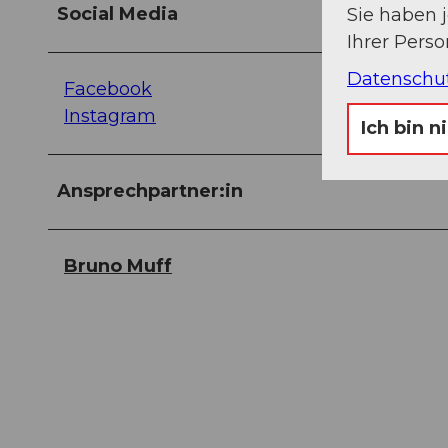
Social Media
Sie haben 
Ihrer Pers
Datenschu
Facebook
Instagram
Ich bin n
Ansprechpartner:in
Bruno Muff