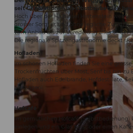
Der Haldihof, zwischen Weggis und Küss
seit Generationen als Obstbaubetrieb bew
Hoch über der Halbinsel Hertenstein werden
grosser Sorgfalt und ohne jegliche Zusätze u
vom Anbau bis zur Veredelung alles selber 
© Luzern Tourismus, Beda Jud-Brügger |
CC-BY
Die regionale Spitzengastronomie deckt sic
Hofladen
Im schönen Hofladen finden Sie eine grosse
Trockenfrüchten über Most, Senf bis hin zu 
Hofladen auch Edelbrände, Hofdestillate, Se
Massageöl.
Hofcafé
Im gemütlichen Hofcafé (Selbstbedienung) 
einlegen und ein Glas Most oder einen Kaffe