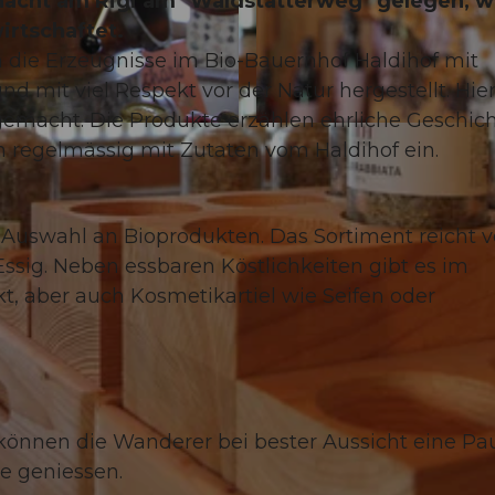
nacht am Rigi am "Waldstätterweg" gelegen, w
irtschaftet.
 die Erzeugnisse im Bio-Bauernhof Haldihof mit
nd mit viel Respekt vor der Natur hergestellt. Hie
gemacht. Die Produkte erzählen ehrliche Geschich
© Luzern Tourismus, Beda Jud-Brügger |
CC-BY
h regelmässig mit Zutaten vom Haldihof ein.
 Auswahl an Bioprodukten. Das Sortiment reicht 
Essig. Neben essbaren Köstlichkeiten gibt es im
kt, aber auch Kosmetikartiel wie Seifen oder
können die Wanderer bei bester Aussicht eine Pa
e geniessen.