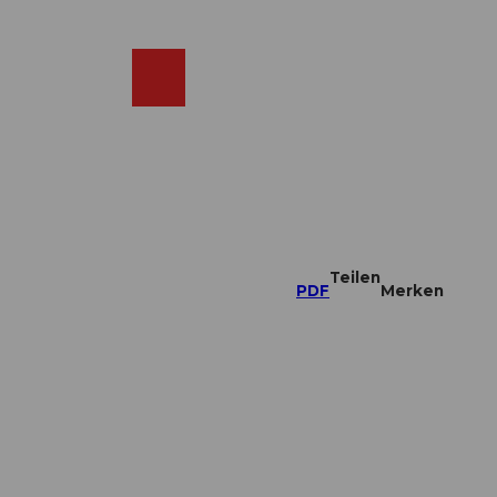
DE
ebcams
Merkzettel
Suche
Shop
Teilen
PDF
Merken