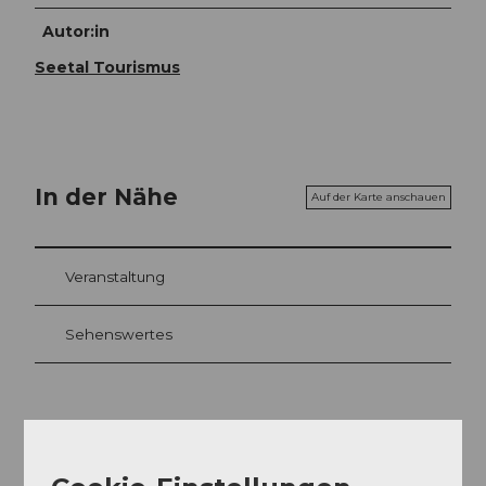
Autor:in
Seetal Tourismus
In der Nähe
Auf der Karte anschauen
Veranstaltung
Sehenswertes
Kontaktdaten
5503
Schafisheim