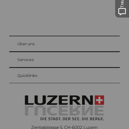
© Be
at Bre
chbü
hl
Über uns
Gästekarte Luzern
Ihre Vorteile als Übernachtungsgast
Services
Quicklinks
Zentralstrasse 5, CH-6002 Luzern