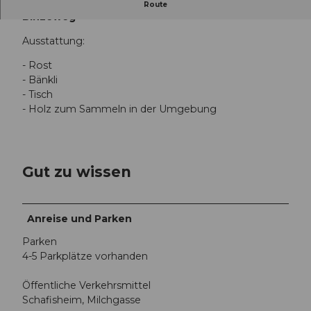
Grillplatz Heuelmüli, Schafisheim, mittlerer
Route
Binzeweg
Ausstattung:
- Rost
- Bänkli
- Tisch
- Holz zum Sammeln in der Umgebung
Gut zu wissen
Anreise und Parken
Parken
4-5 Parkplätze vorhanden
Öffentliche Verkehrsmittel
Schafisheim, Milchgasse