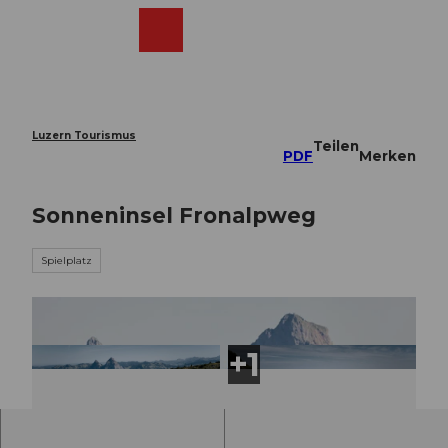
Z
u
Webcams
Merkzettel
Suche
Menü
Shop
m
I
n
h
a
Luzern Tourismus
Teilen
l
PDF
Merken
t
Sonneninsel Fronalpweg
Spielplatz