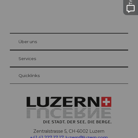
© Be
at Bre
chbü
hl
Über uns
Gästekarte Luzern
Ihre Vorteile als Übernachtungsgast
Services
Quicklinks
Zentralstrasse 5, CH-6002 Luzern
+41 41 227 17 17
,
luzern@luzern.com