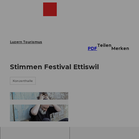
Z
u
Webcams
Merkzettel
Suche
Menü
Shop
m
I
n
h
a
Luzern Tourismus
Teilen
l
PDF
Merken
t
Stimmen Festival Ettiswil
Konzerthalle
©
CC-BY