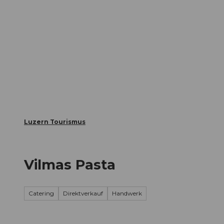
Z
ungen
Webcams
Gästekarte
u
m
Die Stadt
Die Erlebnisregion
I
n
h
a
l
t
Luzern Tourismus
Vilmas Pasta
Catering
Direktverkauf
Handwerk