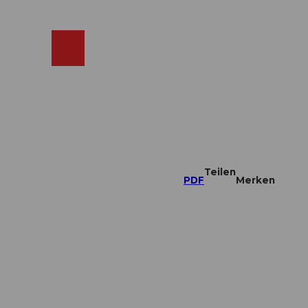
ebcams
Merkzettel
Suche
Shop
Teilen
PDF
Merken