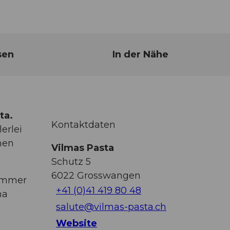
sen
In der Nähe
ta.
Kontaktdaten
erlei
hen
Vilmas Pasta
Schutz 5
6022
Grosswangen
 immer
+41 (0)41 419 80 48
ma
salute@vilmas-pasta.ch
Website