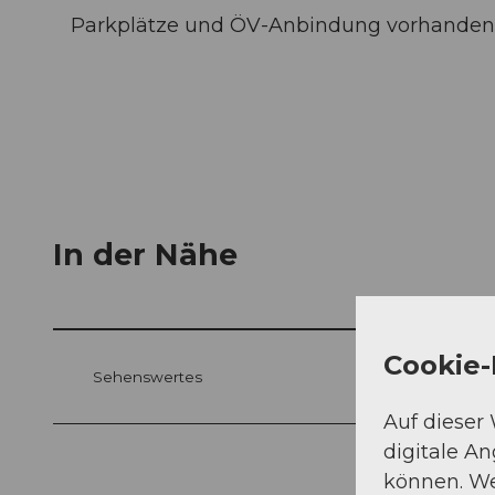
Parkplätze und ÖV-Anbindung vorhanden
In der Nähe
Cookie-
Sehenswertes
Auf dieser
digitale A
können. We