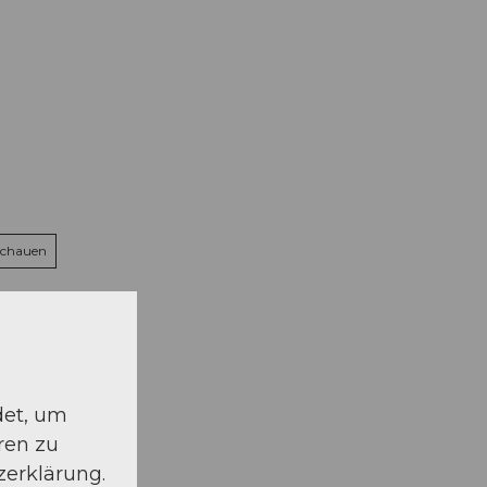
schauen
det, um
ren zu
zerklärung.